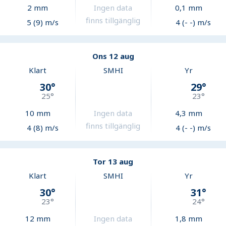
2
mm
Ingen data
0,1
mm
finns tillgänglig
5 (9) m/s
4 (- -) m/s
Ons 12 aug
Klart
SMHI
Yr
30
°
29
°
25
°
23
°
10
mm
Ingen data
4,3
mm
finns tillgänglig
4 (8) m/s
4 (- -) m/s
Tor 13 aug
Klart
SMHI
Yr
30
°
31
°
23
°
24
°
12
mm
Ingen data
1,8
mm