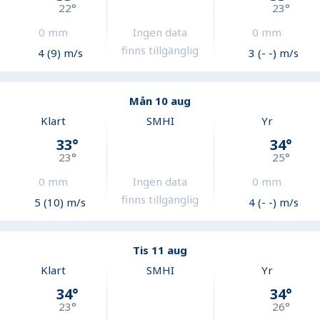
22
°
23
°
0
mm
Ingen data
0
mm
finns tillgänglig
4 (9) m/s
3 (- -) m/s
Mån 10 aug
Klart
SMHI
Yr
33
°
34
°
23
°
25
°
0
mm
Ingen data
0
mm
finns tillgänglig
5 (10) m/s
4 (- -) m/s
Tis 11 aug
Klart
SMHI
Yr
34
°
34
°
23
°
26
°