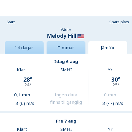
Start
Spara plats
Väder
Melody Hill
14 dagar
Timmar
Jämför
Idag 6 aug
Klart
SMHI
Yr
28
°
30
°
24
°
25
°
0,1
mm
Ingen data
0
mm
finns tillgänglig
3 (6) m/s
3 (- -) m/s
Fre 7 aug
Klart
SMHI
Yr