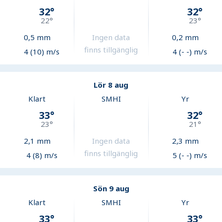
32
°
32
°
22
°
23
°
0,5
mm
Ingen data
0,2
mm
finns tillgänglig
4 (10) m/s
4 (- -) m/s
Lör 8 aug
Klart
SMHI
Yr
33
°
32
°
23
°
21
°
2,1
mm
Ingen data
2,3
mm
finns tillgänglig
4 (8) m/s
5 (- -) m/s
Sön 9 aug
Klart
SMHI
Yr
33
°
33
°