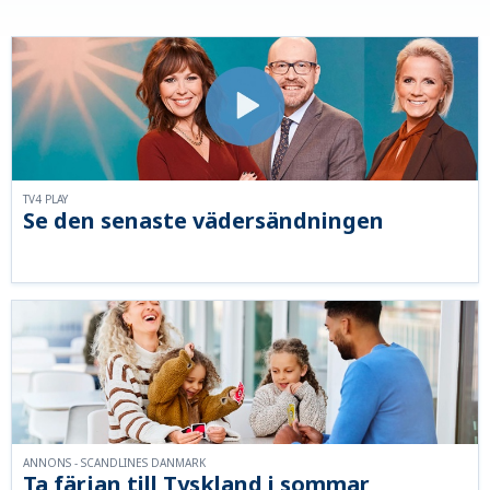
TV4 PLAY
Se den senaste vädersändningen
ANNONS - SCANDLINES DANMARK
Ta färjan till Tyskland i sommar