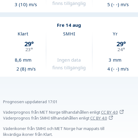
finns tillgänglig
3 (10) m/s
5 (- -) m/s
Fre 14 aug
Klart
SMHI
Yr
29
°
29
°
23
°
24
°
8,6
mm
Ingen data
3
mm
finns tillgänglig
2 (8) m/s
4 (- -) m/s
Prognosen uppdaterad
17:01
Väderprognos från MET Norge tillhandahållen
enligt
CC BY 4.0
Väderprognos från SMHI tillhandahållen
enligt
CC BY 4.0
Väderikoner från SMHI och MET Norge har mappats till
likvärdiga ikoner från Klart.