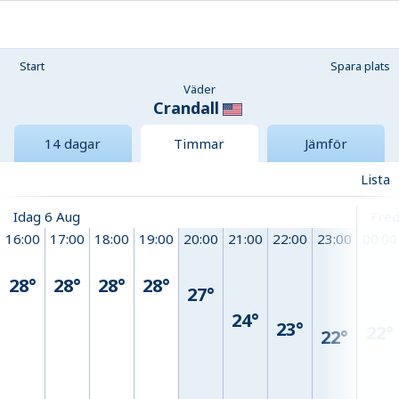
Start
Spara plats
Väder
Crandall
14 dagar
Timmar
Jämför
Lista
Idag 6 Aug
Fred
16:00
17:00
18:00
19:00
20:00
21:00
22:00
23:00
00:00
28°
28°
28°
28°
27°
24°
23°
22°
22°