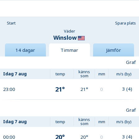
Start
Spara plats
Väder
Winslow
14 dagar
Timmar
Jämför
Graf
känns
Idag
7 aug
temp
mm
m/s (by)
som
21°
3
(
4
)
23:00
21°
0
Graf
känns
Idag
7 aug
temp
mm
m/s (by)
som
20°
3
(
4
)
00:00
20°
0