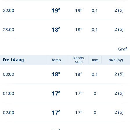
19°
2
(
5
)
22:00
19°
0,1
18°
2
(
5
)
23:00
18°
0,1
Graf
känns
Fre
14 aug
temp
mm
m/s (by)
som
18°
2
(
5
)
00:00
18°
0,1
17°
2
(
5
)
01:00
17°
0
17°
2
(
5
)
02:00
17°
0