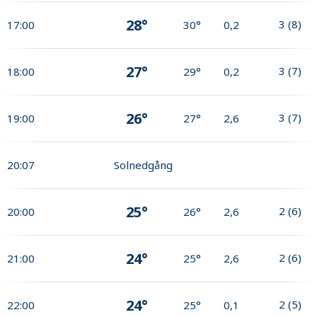
28°
3
(
8
)
17:00
30°
0,2
27°
3
(
7
)
18:00
29°
0,2
26°
3
(
7
)
19:00
27°
2,6
20:07
Solnedgång
25°
2
(
6
)
20:00
26°
2,6
24°
2
(
6
)
21:00
25°
2,6
24°
2
(
5
)
22:00
25°
0,1