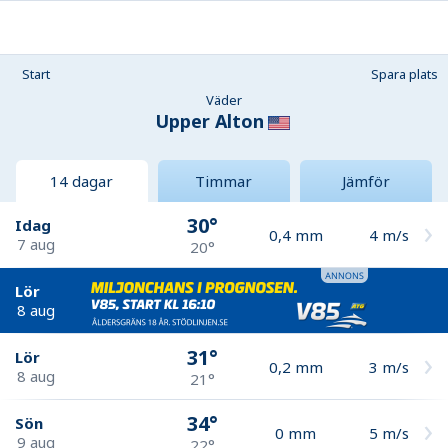
Start
Spara plats
Väder
Upper Alton
14 dagar
Timmar
Jämför
30°
Idag
0,4
mm
4
m/s
7 aug
20°
Lör
8 aug
31°
Lör
0,2
mm
3
m/s
8 aug
21°
34°
Sön
0
mm
5
m/s
9 aug
22°