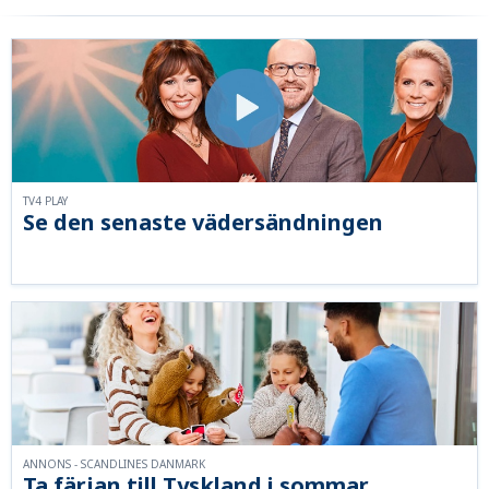
TV4 PLAY
Se den senaste vädersändningen
ANNONS - SCANDLINES DANMARK
Ta färjan till Tyskland i sommar