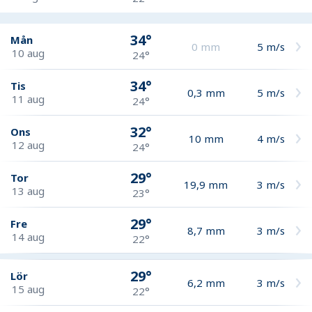
34°
Mån
0
mm
5
m/s
10 aug
24°
34°
Tis
0,3
mm
5
m/s
11 aug
24°
32°
Ons
10
mm
4
m/s
12 aug
24°
29°
Tor
19,9
mm
3
m/s
13 aug
23°
29°
Fre
8,7
mm
3
m/s
14 aug
22°
29°
Lör
6,2
mm
3
m/s
15 aug
22°