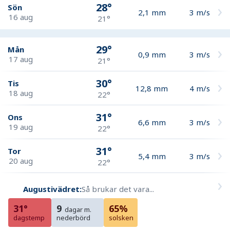
28°
Sön
2,1
mm
3
m/s
16 aug
21°
29°
Mån
0,9
mm
3
m/s
17 aug
21°
30°
Tis
12,8
mm
4
m/s
18 aug
22°
31°
Ons
6,6
mm
3
m/s
19 aug
22°
31°
Tor
5,4
mm
3
m/s
20 aug
22°
Augustivädret:
Så brukar det vara...
31°
9
65%
dagar m.
dagstemp
nederbörd
solsken