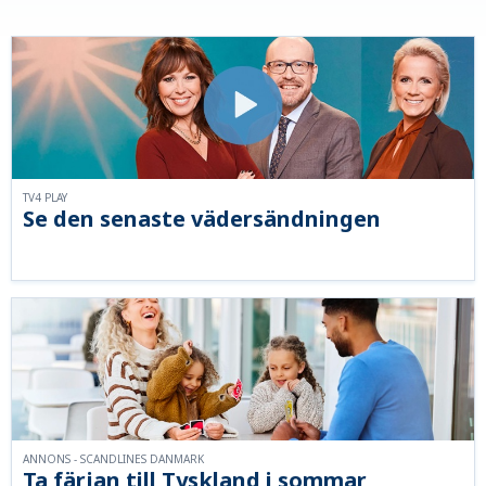
TV4 PLAY
Se den senaste vädersändningen
ANNONS - SCANDLINES DANMARK
Ta färjan till Tyskland i sommar