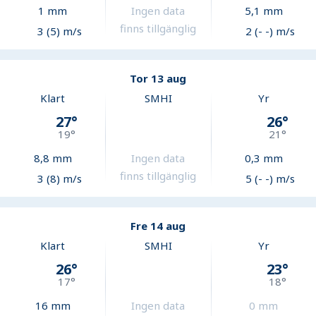
1
mm
Ingen data
5,1
mm
finns tillgänglig
3 (5) m/s
2 (- -) m/s
Tor 13 aug
Klart
SMHI
Yr
27
°
26
°
19
°
21
°
8,8
mm
Ingen data
0,3
mm
finns tillgänglig
3 (8) m/s
5 (- -) m/s
Fre 14 aug
Klart
SMHI
Yr
26
°
23
°
17
°
18
°
16
mm
Ingen data
0
mm