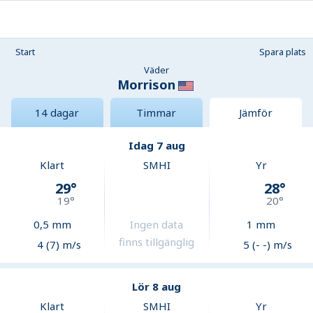
Start
Spara plats
Väder
Morrison
14 dagar
Timmar
Jämför
Idag 7 aug
Klart
SMHI
Yr
29
°
28
°
19
°
20
°
0,5
mm
Ingen data
1
mm
finns tillgänglig
4 (7) m/s
5 (- -) m/s
Lör 8 aug
Klart
SMHI
Yr