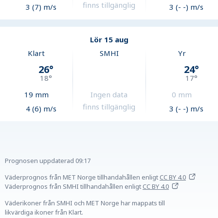
finns tillgänglig
3 (7) m/s
3 (- -) m/s
Lör 15 aug
Klart
SMHI
Yr
26
°
24
°
18
°
17
°
19
mm
Ingen data
0
mm
finns tillgänglig
4 (6) m/s
3 (- -) m/s
Prognosen uppdaterad
09:17
Väderprognos från MET Norge tillhandahållen
enligt
CC BY 4.0
Väderprognos från SMHI tillhandahållen
enligt
CC BY 4.0
Väderikoner från SMHI och MET Norge har mappats till
likvärdiga ikoner från Klart.