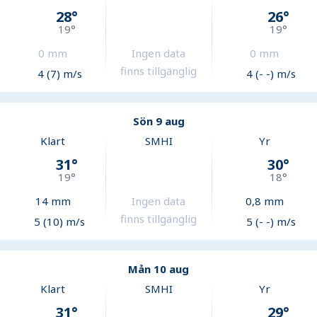
28
°
26
°
19
°
19
°
0
mm
Ingen data
0
mm
finns tillgänglig
4 (7) m/s
4 (- -) m/s
Sön 9 aug
Klart
SMHI
Yr
31
°
30
°
19
°
18
°
14
mm
Ingen data
0,8
mm
finns tillgänglig
5 (10) m/s
5 (- -) m/s
Mån 10 aug
Klart
SMHI
Yr
31
°
29
°