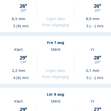
26
°
26
°
20
°
20
°
8,5
mm
Ingen data
8,9
mm
finns tillgänglig
5 (9) m/s
5 (- -) m/s
Fre 7 aug
Klart
SMHI
Yr
29
°
28
°
19
°
20
°
2,2
mm
Ingen data
0,1
mm
finns tillgänglig
4 (6) m/s
5 (- -) m/s
Lör 8 aug
Klart
SMHI
Yr
29
°
27
°