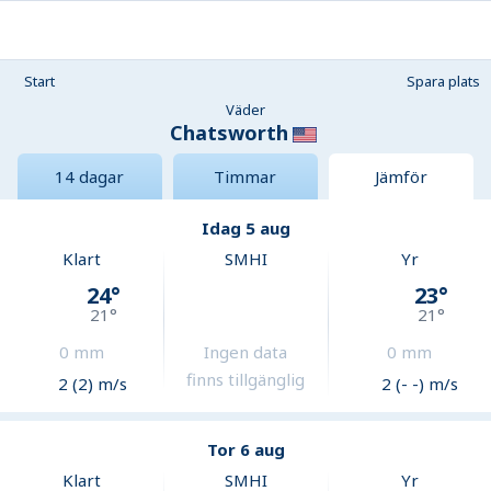
Start
Spara plats
Väder
Chatsworth
14 dagar
Timmar
Jämför
Idag 5 aug
Klart
SMHI
Yr
24
°
23
°
21
°
21
°
0
mm
Ingen data
0
mm
finns tillgänglig
2 (2) m/s
2 (- -) m/s
Tor 6 aug
Klart
SMHI
Yr