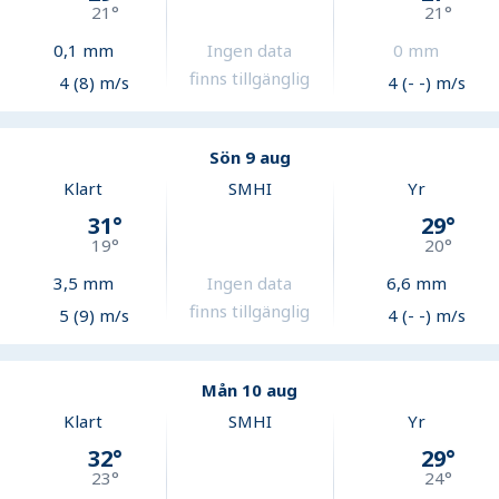
21
°
21
°
0,1
mm
Ingen data
0
mm
finns tillgänglig
4 (8) m/s
4 (- -) m/s
Sön 9 aug
Klart
SMHI
Yr
31
°
29
°
19
°
20
°
3,5
mm
Ingen data
6,6
mm
finns tillgänglig
5 (9) m/s
4 (- -) m/s
Mån 10 aug
Klart
SMHI
Yr
32
°
29
°
23
°
24
°