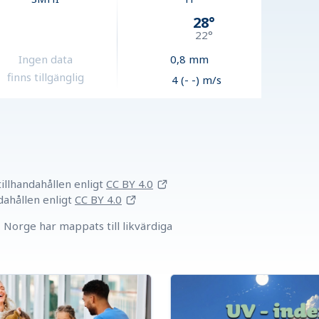
28
°
22
°
Ingen data
0,8
mm
finns tillgänglig
4 (- -) m/s
llhandahållen
enligt
CC BY 4.0
dahållen
enligt
CC BY 4.0
Norge har mappats till likvärdiga