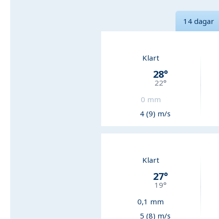
14 dagar
Klart
28
°
22
°
0
mm
4 (9) m/s
Klart
27
°
19
°
0,1
mm
5 (8) m/s