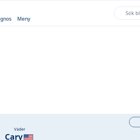
ognos
Meny
Väder
Cary