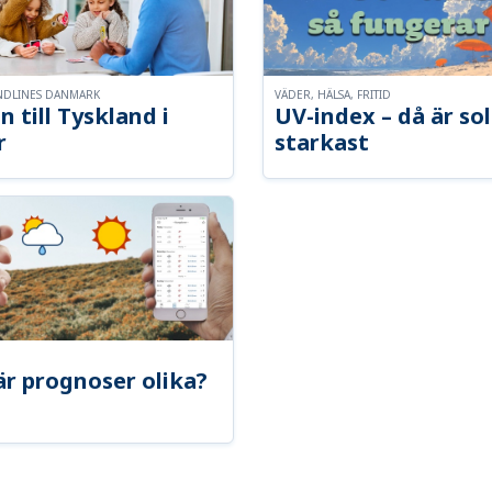
NDLINES DANMARK
VÄDER, HÄLSA, FRITID
n till Tyskland i
UV-index – då är so
r
starkast
är prognoser olika?