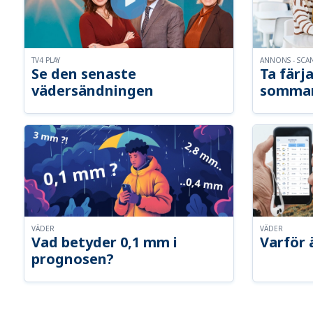
TV4 PLAY
ANNONS - SCA
Se den senaste
Ta färja
vädersändningen
somma
VÄDER
VÄDER
Vad betyder 0,1 mm i
Varför 
prognosen?