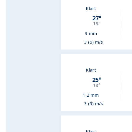
Klart
27
°
19
°
3
mm
3 (6) m/s
Klart
25
°
18
°
1,2
mm
3 (9) m/s
Klart