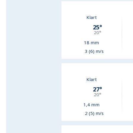
Klart
25
°
20
°
18
mm
3 (6) m/s
Klart
27
°
20
°
1,4
mm
2 (5) m/s