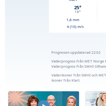
25
°
18
°
1,6
mm
4 (10) m/s
Prognosen uppdaterad
22:02
Väderprognos från MET Norge ti
Väderprognos från SMHI tillhan
Väderikoner från SMHI och MET 
ikoner från Klart.