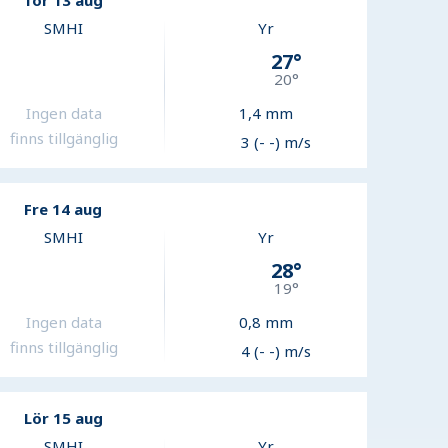
Tor 13 aug
SMHI
Yr
27
°
20
°
Ingen data
1,4
mm
finns tillgänglig
3 (- -) m/s
Fre 14 aug
SMHI
Yr
28
°
19
°
Ingen data
0,8
mm
finns tillgänglig
4 (- -) m/s
Lör 15 aug
SMHI
Yr