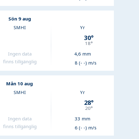
Sön 9 aug
SMHI
Yr
30
°
18
°
Ingen data
4,6
mm
finns tillgänglig
8 (- -) m/s
Mån 10 aug
SMHI
Yr
28
°
20
°
Ingen data
33
mm
finns tillgänglig
6 (- -) m/s