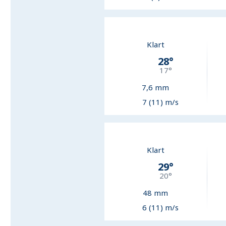
Klart
28
°
17
°
7,6
mm
7 (11) m/s
Klart
29
°
20
°
48
mm
6 (11) m/s