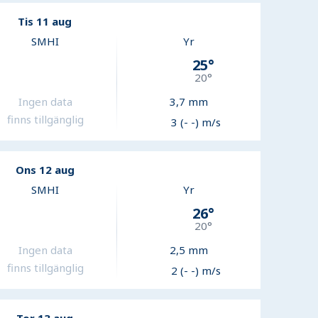
Tis 11 aug
SMHI
Yr
25
°
20
°
Ingen data
3,7
mm
finns tillgänglig
3 (- -) m/s
Ons 12 aug
SMHI
Yr
26
°
20
°
Ingen data
2,5
mm
finns tillgänglig
2 (- -) m/s