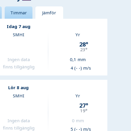
Timmar
Jämför
Idag 7 aug
SMHI
Yr
28
°
23
°
Ingen data
0,1
mm
finns tillgänglig
4 (- -) m/s
Lör 8 aug
SMHI
Yr
27
°
19
°
Ingen data
0
mm
finns tillgänglig
5 (- -) m/s