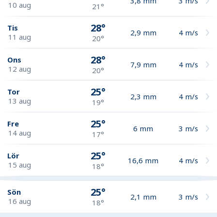
3,8
mm
3
m/s
10 aug
21°
28°
Tis
2,9
mm
4
m/s
11 aug
20°
28°
Ons
7,9
mm
4
m/s
12 aug
20°
25°
Tor
2,3
mm
4
m/s
13 aug
19°
25°
Fre
6
mm
3
m/s
14 aug
17°
25°
Lör
16,6
mm
4
m/s
15 aug
18°
25°
Sön
2,1
mm
3
m/s
16 aug
18°