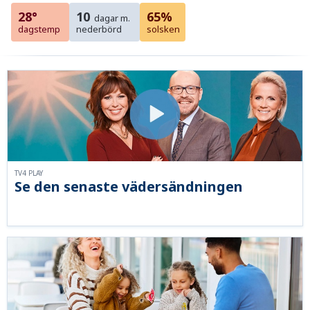
28°
10
65%
dagar m.
dagstemp
nederbörd
solsken
TV4 PLAY
Se den senaste vädersändningen