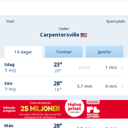
Start
Spara plats
Väder
Carpentersville
14 dagar
Timmar
Jämför
23°
Idag
0
mm
1
m/s
8 aug
20°
28°
Sön
5,7
mm
6
m/s
9 aug
18°
28°
Mån