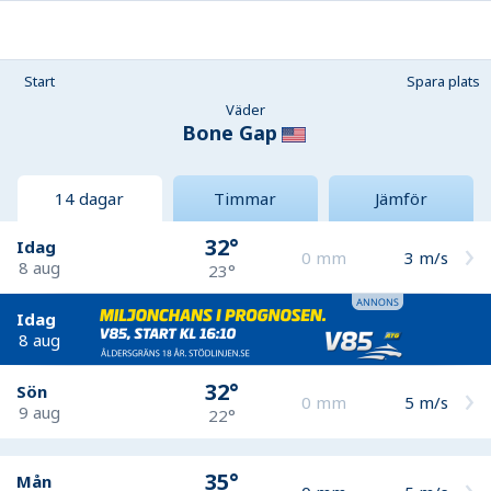
Start
Spara plats
Väder
Bone Gap
14 dagar
Timmar
Jämför
32°
Idag
0
mm
3
m/s
8 aug
23°
Idag
8 aug
32°
Sön
0
mm
5
m/s
9 aug
22°
35°
Mån