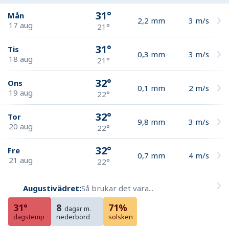
31°
Mån
2,2
mm
3
m/s
17 aug
21°
31°
Tis
0,3
mm
3
m/s
18 aug
21°
32°
Ons
0,1
mm
2
m/s
19 aug
22°
32°
Tor
9,8
mm
3
m/s
20 aug
22°
32°
Fre
0,7
mm
4
m/s
21 aug
22°
Augustivädret:
Så brukar det vara...
31°
8
71%
dagar m.
dagstemp
nederbörd
solsken