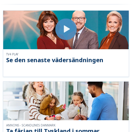
TV4 PLAY
Se den senaste vädersändningen
ANNONS - SCANDLINES DANMARK
Ta färjan till Tyskland i sommar