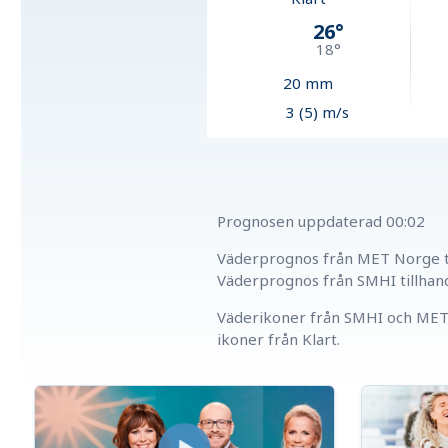
26
°
18
°
20
mm
3 (5) m/s
Prognosen uppdaterad
00:02
Väderprognos från MET Norge ti
Väderprognos från SMHI tillhan
Väderikoner från SMHI och MET 
ikoner från Klart.