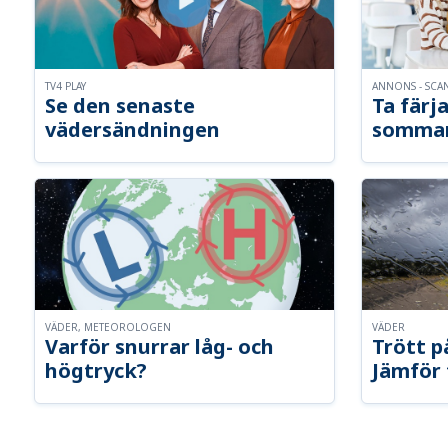
TV4 PLAY
ANNONS - SCA
Se den senaste
Ta färja
vädersändningen
somma
VÄDER, METEOROLOGEN
VÄDER
Varför snurrar låg- och
Trött p
högtryck?
Jämför 