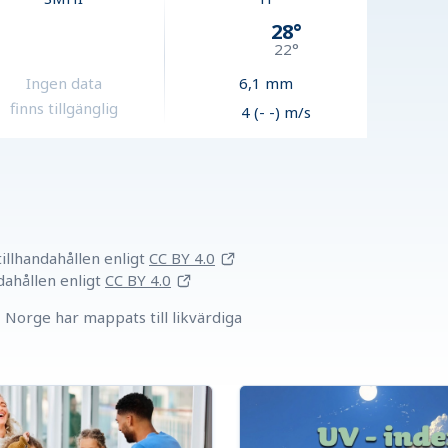
28
°
22
°
Ingen data
6,1
mm
finns tillgänglig
4 (- -) m/s
llhandahållen
enligt
CC BY 4.0
dahållen
enligt
CC BY 4.0
Norge har mappats till likvärdiga