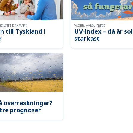
NDLINES DANMARK
VÄDER, HÄLSA, FRITID
n till Tyskland i
UV-index – då är so
r
starkast
å överraskningar?
tre prognoser