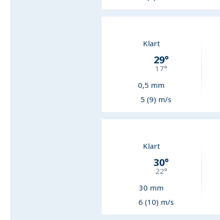
Klart
29
°
17
°
0,5
mm
5 (9) m/s
Klart
30
°
22
°
30
mm
6 (10) m/s