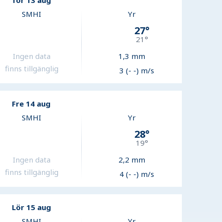
Tor 13 aug
SMHI
Yr
27
°
21
°
Ingen data
1,3
mm
finns tillgänglig
3 (- -) m/s
Fre 14 aug
SMHI
Yr
28
°
19
°
Ingen data
2,2
mm
finns tillgänglig
4 (- -) m/s
Lör 15 aug
SMHI
Yr