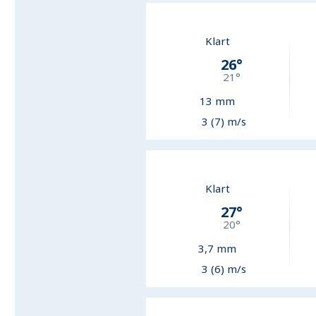
Klart
26
°
21
°
13
mm
3 (7) m/s
Klart
27
°
20
°
3,7
mm
3 (6) m/s