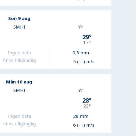
Sön 9 aug
SMHI
Yr
29
°
17
°
Ingen data
0,3
mm
finns tillgänglig
5 (- -) m/s
Mån 10 aug
SMHI
Yr
28
°
22
°
Ingen data
28
mm
finns tillgänglig
6 (- -) m/s