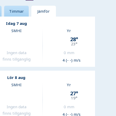
Timmar
Jämför
Idag 7 aug
SMHI
Yr
28
°
23
°
Ingen data
0
mm
finns tillgänglig
4 (- -) m/s
Lör 8 aug
SMHI
Yr
27
°
19
°
Ingen data
0
mm
finns tillgänglig
4 (- -) m/s