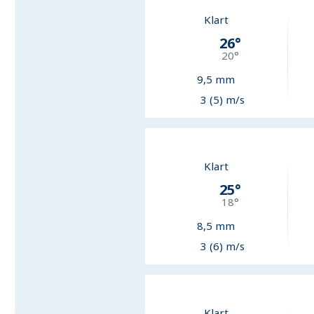
Klart
26
°
20
°
9,5
mm
3 (5) m/s
Klart
25
°
18
°
8,5
mm
3 (6) m/s
Klart