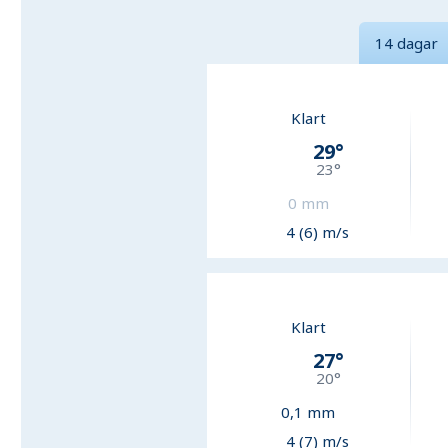
14 dagar
Klart
29
°
23
°
0
mm
4 (6) m/s
Klart
27
°
20
°
0,1
mm
4 (7) m/s