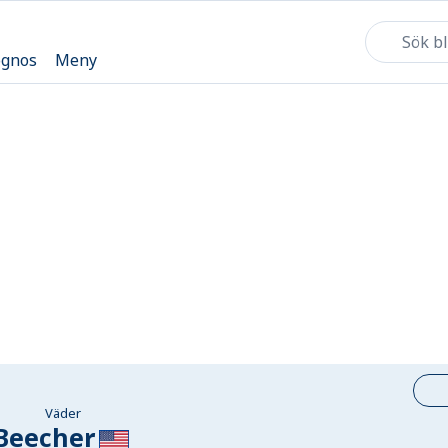
ognos
Meny
Väder
Beecher