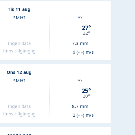
Tis 11 aug
SMHI
Yr
27
°
22
°
Ingen data
7,3
mm
finns tillgänglig
6 (- -) m/s
Ons 12 aug
SMHI
Yr
25
°
20
°
Ingen data
8,7
mm
finns tillgänglig
2 (- -) m/s