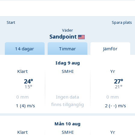
Start
Spara plats
Väder
Sandpoint
14 dagar
Timmar
Jämför
Idag 9 aug
Klart
SMHI
Yr
24
°
27
°
15
°
21
°
0
mm
Ingen data
0
mm
finns tillgänglig
1 (4) m/s
2 (- -) m/s
Mån 10 aug
Klart
SMHI
Yr