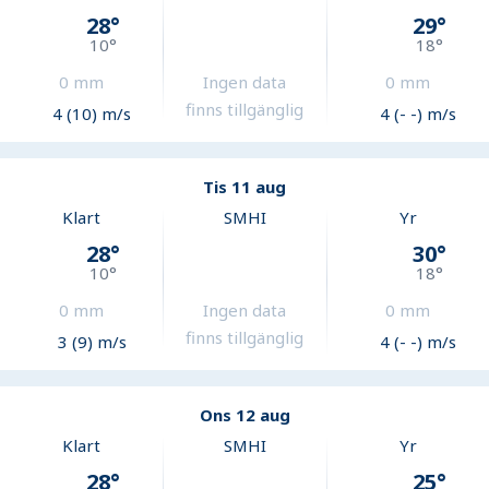
28
°
29
°
10
°
18
°
0
mm
Ingen data
0
mm
finns tillgänglig
4 (10) m/s
4 (- -) m/s
Tis 11 aug
Klart
SMHI
Yr
28
°
30
°
10
°
18
°
0
mm
Ingen data
0
mm
finns tillgänglig
3 (9) m/s
4 (- -) m/s
Ons 12 aug
Klart
SMHI
Yr
28
°
25
°