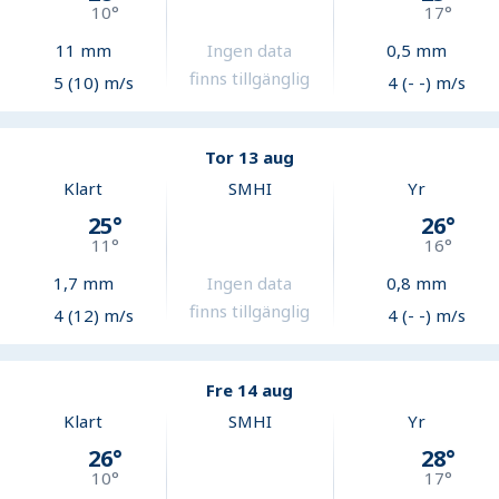
10
°
17
°
11
mm
Ingen data
0,5
mm
finns tillgänglig
5 (10) m/s
4 (- -) m/s
Tor 13 aug
Klart
SMHI
Yr
25
°
26
°
11
°
16
°
1,7
mm
Ingen data
0,8
mm
finns tillgänglig
4 (12) m/s
4 (- -) m/s
Fre 14 aug
Klart
SMHI
Yr
26
°
28
°
10
°
17
°