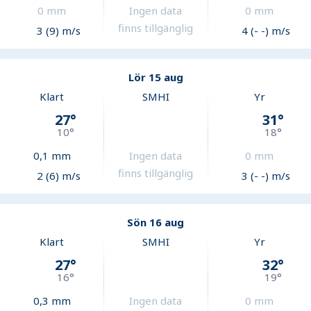
0
mm
Ingen data
0
mm
finns tillgänglig
3 (9) m/s
4 (- -) m/s
Lör 15 aug
Klart
SMHI
Yr
27
°
31
°
10
°
18
°
0,1
mm
Ingen data
0
mm
finns tillgänglig
2 (6) m/s
3 (- -) m/s
Sön 16 aug
Klart
SMHI
Yr
27
°
32
°
16
°
19
°
0,3
mm
Ingen data
0
mm