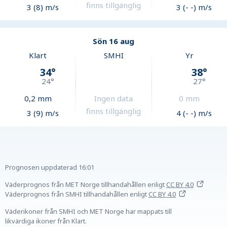
finns tillgänglig
3 (8) m/s
3 (- -) m/s
Sön 16 aug
Klart
SMHI
Yr
34
°
38
°
24
°
27
°
0,2
mm
Ingen data
0
mm
finns tillgänglig
3 (9) m/s
4 (- -) m/s
Prognosen uppdaterad
16:01
Väderprognos från MET Norge tillhandahållen
enligt
CC BY 4.0
Väderprognos från SMHI tillhandahållen
enligt
CC BY 4.0
Väderikoner från SMHI och MET Norge har mappats till
likvärdiga ikoner från Klart.