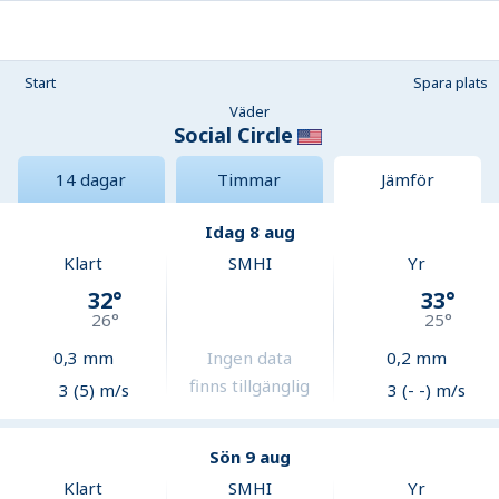
Start
Spara plats
Väder
Social Circle
14 dagar
Timmar
Jämför
Idag 8 aug
Klart
SMHI
Yr
32
°
33
°
26
°
25
°
0,3
mm
Ingen data
0,2
mm
finns tillgänglig
3 (5) m/s
3 (- -) m/s
Sön 9 aug
Klart
SMHI
Yr