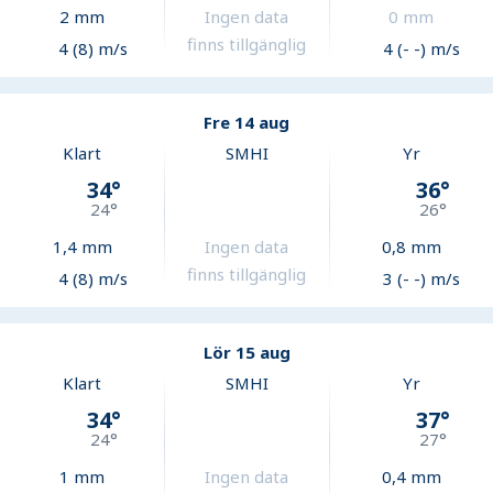
2
mm
Ingen data
0
mm
finns tillgänglig
4 (8) m/s
4 (- -) m/s
Fre 14 aug
Klart
SMHI
Yr
34
°
36
°
24
°
26
°
1,4
mm
Ingen data
0,8
mm
finns tillgänglig
4 (8) m/s
3 (- -) m/s
Lör 15 aug
Klart
SMHI
Yr
34
°
37
°
24
°
27
°
1
mm
Ingen data
0,4
mm