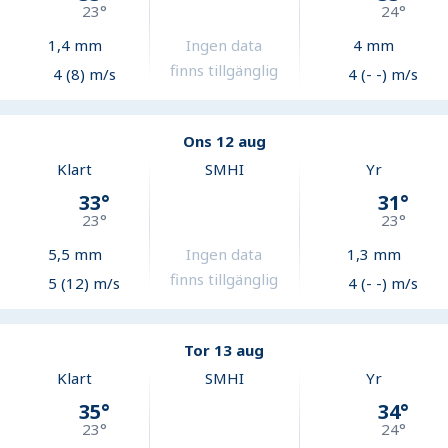
23
°
24
°
1,4
mm
Ingen data
4
mm
finns tillgänglig
4 (8) m/s
4 (- -) m/s
Ons 12 aug
Klart
SMHI
Yr
33
°
31
°
23
°
23
°
5,5
mm
Ingen data
1,3
mm
finns tillgänglig
5 (12) m/s
4 (- -) m/s
Tor 13 aug
Klart
SMHI
Yr
35
°
34
°
23
°
24
°