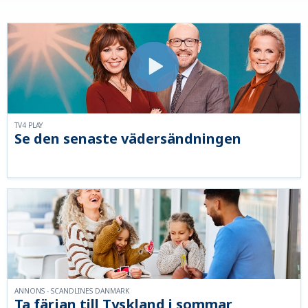
TV4 PLAY
Se den senaste vädersändningen
ANNONS - SCANDLINES DANMARK
Ta färjan till Tyskland i sommar