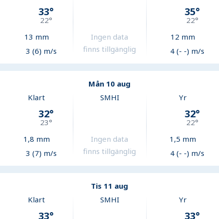
33
°
35
°
22
°
22
°
13
mm
Ingen data
12
mm
finns tillgänglig
3 (6) m/s
4 (- -) m/s
Mån 10 aug
Klart
SMHI
Yr
32
°
32
°
23
°
22
°
1,8
mm
Ingen data
1,5
mm
finns tillgänglig
3 (7) m/s
4 (- -) m/s
Tis 11 aug
Klart
SMHI
Yr
33
°
33
°