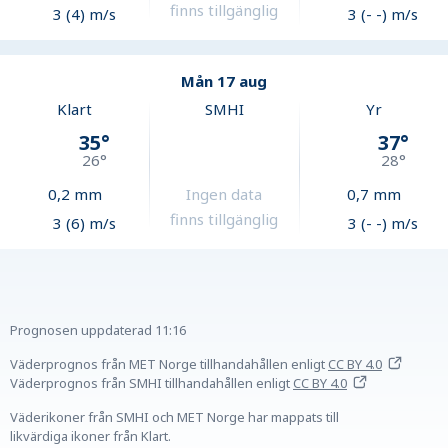
finns tillgänglig
3 (4) m/s
3 (- -) m/s
Mån 17 aug
Klart
SMHI
Yr
35
°
37
°
26
°
28
°
0,2
mm
Ingen data
0,7
mm
finns tillgänglig
3 (6) m/s
3 (- -) m/s
Prognosen uppdaterad
11:16
Väderprognos från MET Norge tillhandahållen
enligt
CC BY 4.0
Väderprognos från SMHI tillhandahållen
enligt
CC BY 4.0
Väderikoner från SMHI och MET Norge har mappats till
likvärdiga ikoner från Klart.