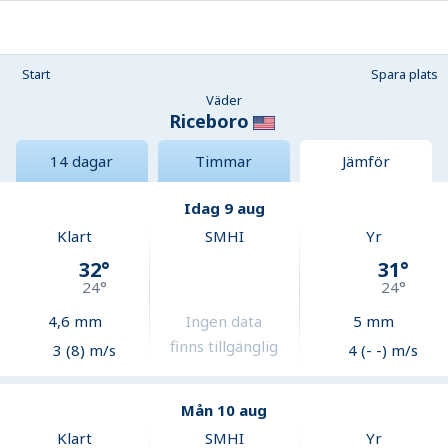
Start
Spara plats
Väder
Riceboro
14 dagar
Timmar
Jämför
Idag 9 aug
Klart
SMHI
Yr
32
°
31
°
24
°
24
°
4,6
mm
Ingen data
5
mm
finns tillgänglig
3 (8) m/s
4 (- -) m/s
Mån 10 aug
Klart
SMHI
Yr