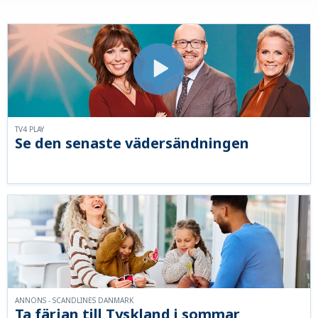
TV4 PLAY
Se den senaste vädersändningen
ANNONS - SCANDLINES DANMARK
Ta färjan till Tyskland i sommar