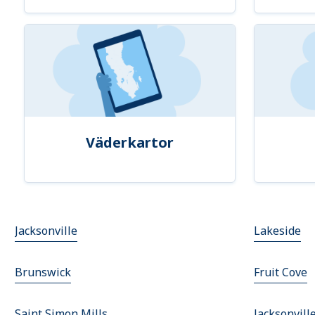
Väderkartor
Jacksonville
Lakeside
Brunswick
Fruit Cove
Saint Simon Mills
Jacksonvill