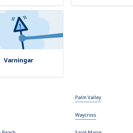
Varningar
Palm Valley
Waycross
e Beach
Saint Marys