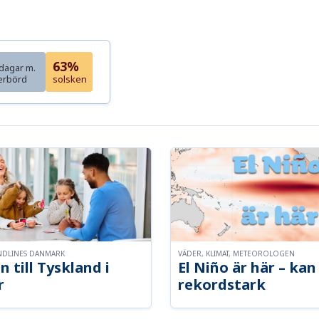
63%
dagar m.
erbörd
solsken
NDLINES DANMARK
VÄDER, KLIMAT, METEOROLOGEN
n till Tyskland i
El Niño är här – kan 
r
rekordstark