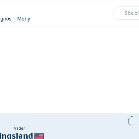
ognos
Meny
Väder
ingsland