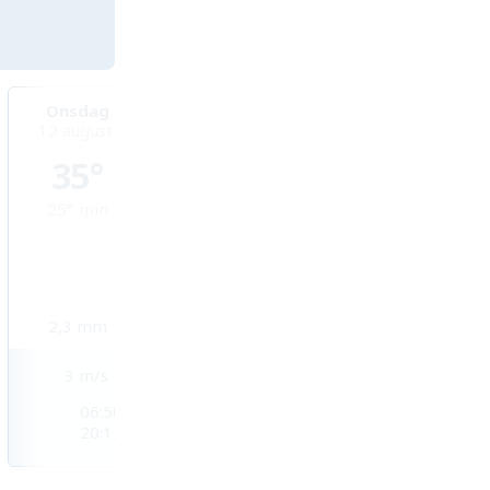
Onsdag
Torsdag
Fredag
12 augusti
13 augusti
14 augusti
35°
35°
35°
25°
min
25°
min
25°
min
2,3
mm
4,2
mm
4,4
mm
3
m/s
3
m/s
3
m/s
06:50
06:51
06:52
20:12
20:11
20:10