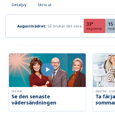
Detaljvy
Skriv ut
33°
15
Augustivädret:
Så brukar det vara...
dagstemp
ned
TV4 PLAY
ANNONS - SCA
Se den senaste
Ta färja
vädersändningen
somma