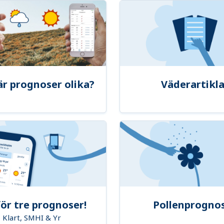
är prognoser olika?
Väderartikla
ör tre prognoser!
Pollenprogno
Klart, SMHI & Yr