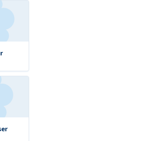
r
ser