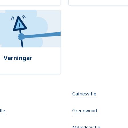
Varningar
Gainesville
lle
Greenwood
Milledgeville