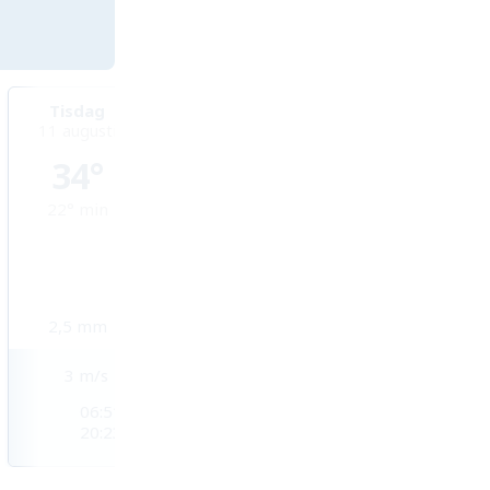
Tisdag
Onsdag
Torsdag
11 augusti
12 augusti
13 augusti
34°
33°
33°
22°
min
24°
min
24°
min
2,5
mm
3,5
mm
1,1
mm
3
m/s
4
m/s
3
m/s
06:51
06:51
06:52
20:23
20:22
20:21