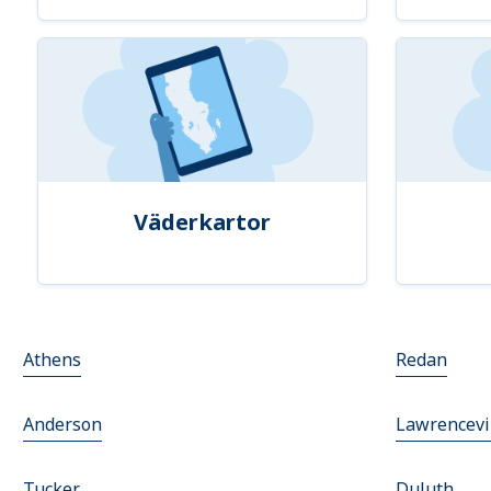
Väderkartor
Athens
Redan
Anderson
Lawrencevi
Tucker
Duluth