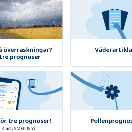
å överraskningar?
Väderartikla
tre prognoser
ör tre prognoser!
Pollenprogno
Klart, SMHI & Yr