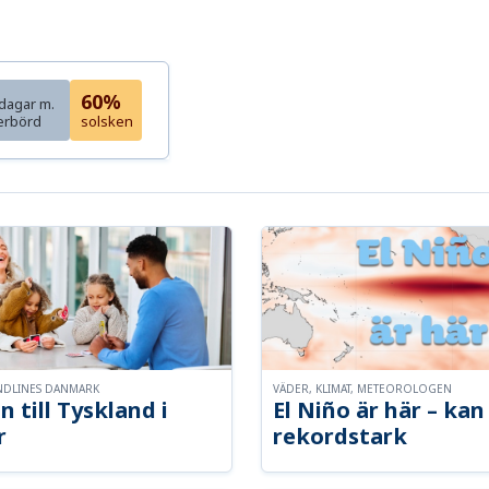
60%
dagar m.
erbörd
solsken
NDLINES DANMARK
VÄDER, KLIMAT, METEOROLOGEN
n till Tyskland i
El Niño är här – kan 
r
rekordstark