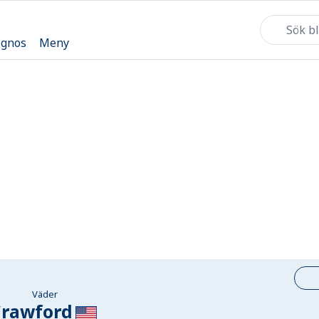
ognos
Meny
Väder
Crawford