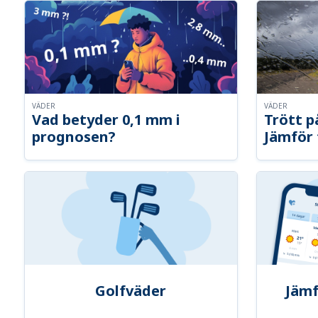
VÄDER
VÄDER
Vad betyder 0,1 mm i
Trött p
prognosen?
Jämför 
Golfväder
Jämf