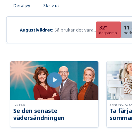
Detaljvy
Skriv ut
32°
11
Augustivädret:
Så brukar det vara...
dagstemp
ned
TV4 PLAY
ANNONS - SCA
Se den senaste
Ta färja
vädersändningen
somma