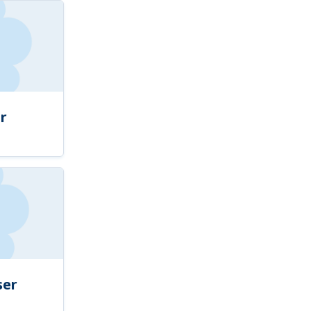
r
ser