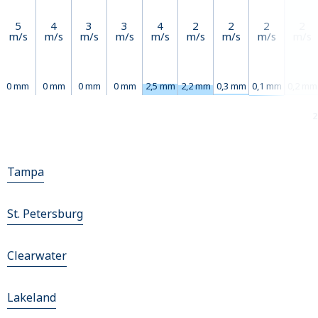
5
4
3
3
4
2
2
2
2
m/s
m/s
m/s
m/s
m/s
m/s
m/s
m/s
m/s
0 mm
0 mm
0 mm
0 mm
2,5 mm
2,2 mm
0,3 mm
0,1 mm
0,2 mm
2
Tampa
St. Petersburg
Clearwater
Lakeland