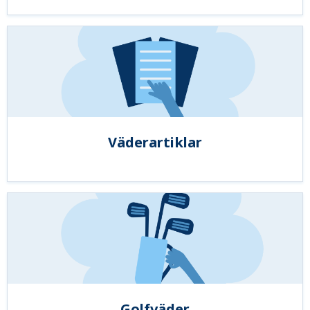
Väderartiklar
Golfväder