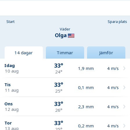
Start
Spara plats
Väder
Olga
14 dagar
Timmar
Jämför
33°
Idag
1,9
mm
4
m/s
10 aug
24°
33°
Tis
0,1
mm
4
m/s
11 aug
25°
33°
Ons
2,3
mm
4
m/s
12 aug
26°
33°
Tor
0,2
mm
4
m/s
13 aug
25°