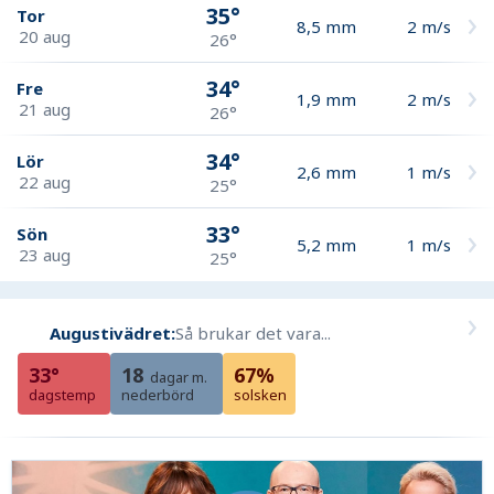
35°
Tor
8,5
mm
2
m/s
20 aug
26°
34°
Fre
1,9
mm
2
m/s
21 aug
26°
34°
Lör
2,6
mm
1
m/s
22 aug
25°
33°
Sön
5,2
mm
1
m/s
23 aug
25°
Augustivädret:
Så brukar det vara...
33°
18
67%
dagar m.
dagstemp
nederbörd
solsken