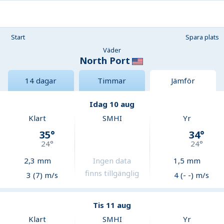
Start
Spara plats
Väder
North Port
14 dagar
Timmar
Jämför
Idag 10 aug
Klart
SMHI
Yr
35
°
34
°
24
°
24
°
2,3
mm
Ingen data
1,5
mm
finns tillgänglig
3 (7) m/s
4 (- -) m/s
Tis 11 aug
Klart
SMHI
Yr