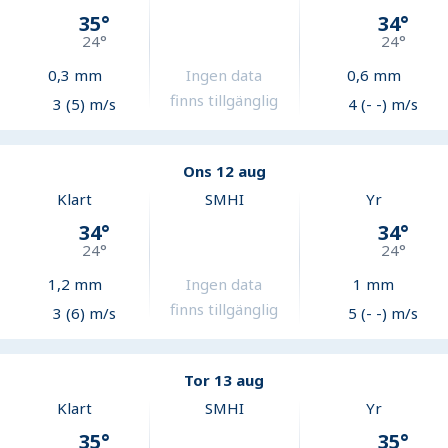
35
°
34
°
24
°
24
°
0,3
mm
Ingen data
0,6
mm
finns tillgänglig
3 (5) m/s
4 (- -) m/s
Ons 12 aug
Klart
SMHI
Yr
34
°
34
°
24
°
24
°
1,2
mm
Ingen data
1
mm
finns tillgänglig
3 (6) m/s
5 (- -) m/s
Tor 13 aug
Klart
SMHI
Yr
35
°
35
°