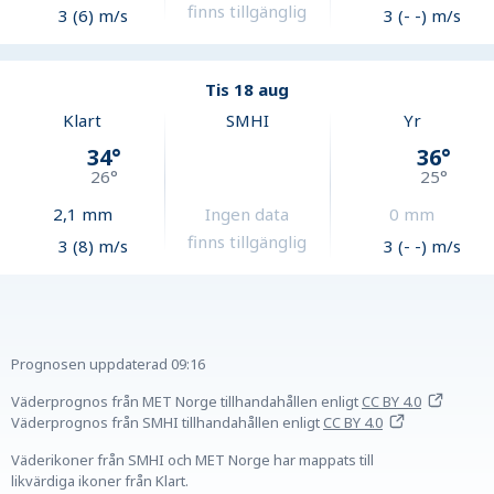
finns tillgänglig
3 (6) m/s
3 (- -) m/s
Tis 18 aug
Klart
SMHI
Yr
34
°
36
°
26
°
25
°
2,1
mm
Ingen data
0
mm
finns tillgänglig
3 (8) m/s
3 (- -) m/s
Prognosen uppdaterad
09:16
Väderprognos från MET Norge tillhandahållen
enligt
CC BY 4.0
Väderprognos från SMHI tillhandahållen
enligt
CC BY 4.0
Väderikoner från SMHI och MET Norge har mappats till
likvärdiga ikoner från Klart.