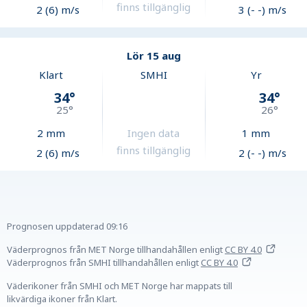
finns tillgänglig
2 (6) m/s
3 (- -) m/s
Lör 15 aug
Klart
SMHI
Yr
34
°
34
°
25
°
26
°
2
mm
Ingen data
1
mm
finns tillgänglig
2 (6) m/s
2 (- -) m/s
Prognosen uppdaterad
09:16
Väderprognos från MET Norge tillhandahållen
enligt
CC BY 4.0
Väderprognos från SMHI tillhandahållen
enligt
CC BY 4.0
Väderikoner från SMHI och MET Norge har mappats till
likvärdiga ikoner från Klart.