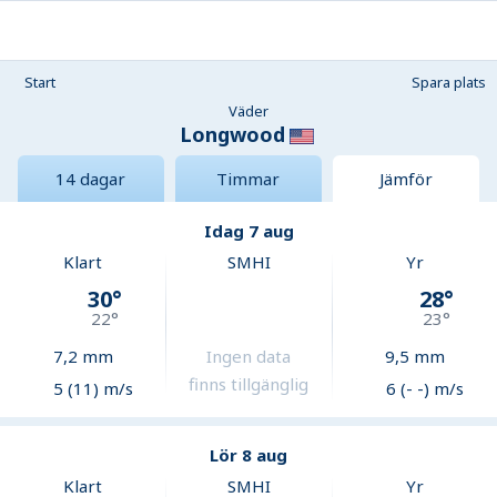
Start
Spara plats
Väder
Longwood
14 dagar
Timmar
Jämför
Idag 7 aug
Klart
SMHI
Yr
30
°
28
°
22
°
23
°
7,2
mm
Ingen data
9,5
mm
finns tillgänglig
5 (11) m/s
6 (- -) m/s
Lör 8 aug
Klart
SMHI
Yr