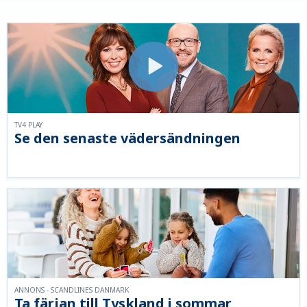
TV4 PLAY
Se den senaste vädersändningen
ANNONS - SCANDLINES DANMARK
Ta färjan till Tyskland i sommar