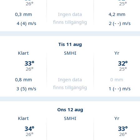
26
°
25
°
0,3
mm
Ingen data
4,2
mm
finns tillgänglig
4 (4) m/s
2 (- -) m/s
Tis 11 aug
Klart
SMHI
Yr
33
°
32
°
26
°
25
°
0,8
mm
Ingen data
0
mm
finns tillgänglig
3 (5) m/s
1 (- -) m/s
Ons 12 aug
Klart
SMHI
Yr
34
°
33
°
26
°
26
°