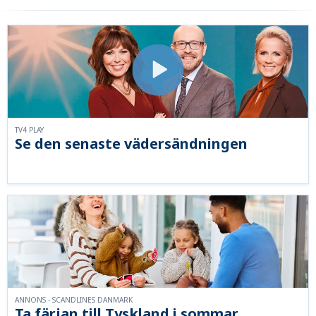
TV4 PLAY
Se den senaste vädersändningen
ANNONS - SCANDLINES DANMARK
Ta färjan till Tyskland i sommar