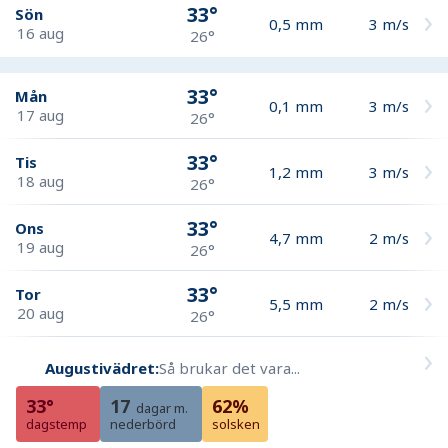
33°
Sön
0,5
mm
3
m/s
16 aug
26°
33°
Mån
0,1
mm
3
m/s
17 aug
26°
33°
Tis
1,2
mm
3
m/s
18 aug
26°
33°
Ons
4,7
mm
2
m/s
19 aug
26°
33°
Tor
5,5
mm
2
m/s
20 aug
26°
Augustivädret:
Så brukar det vara...
33°
17
62%
dagar m.
dagstemp
nederbörd
solsken