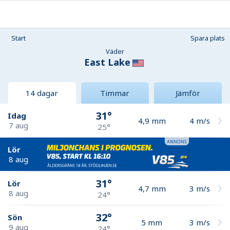
Start
Spara plats
Väder
East Lake
14 dagar
Timmar
Jämför
31°
Idag
4,9
mm
4
m/s
7 aug
25°
Lör
8 aug
31°
Lör
4,7
mm
3
m/s
8 aug
24°
32°
Sön
5
mm
3
m/s
9 aug
24°