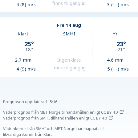
finns tillgänglig
4 (8) m/s
3 (- -) m/s
Fre 14 aug
Klart
SMHI
Yr
25
°
23
°
18
°
21
°
2,7
mm
Ingen data
4,6
mm
finns tillgänglig
4 (9) m/s
5 (- -) m/s
Prognosen uppdaterad
15:16
Väderprognos från MET Norge tillhandahållen
enligt
CC BY 4.0
Väderprognos från SMHI tillhandahållen
enligt
CC BY 4.0
Väderikoner från SMHI och MET Norge har mappats till
likvärdiga ikoner från Klart.