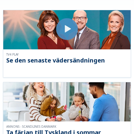
TV4 PLAY
Se den senaste vädersändningen
ANNONS - SCANDLINES DANMARK
Ta färjan till Tyskland i sommar