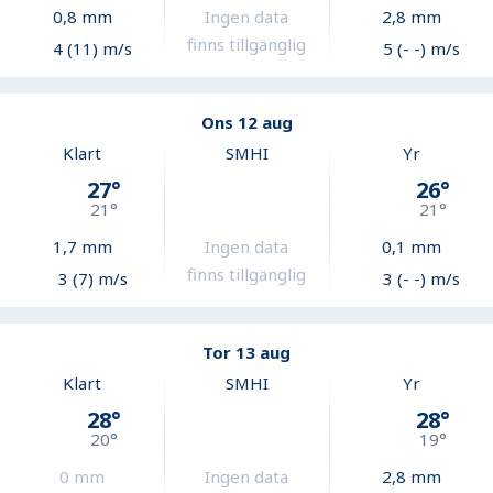
0,8
mm
Ingen data
2,8
mm
finns tillgänglig
4 (11) m/s
5 (- -) m/s
Ons 12 aug
Klart
SMHI
Yr
27
°
26
°
21
°
21
°
1,7
mm
Ingen data
0,1
mm
finns tillgänglig
3 (7) m/s
3 (- -) m/s
Tor 13 aug
Klart
SMHI
Yr
28
°
28
°
20
°
19
°
0
mm
Ingen data
2,8
mm