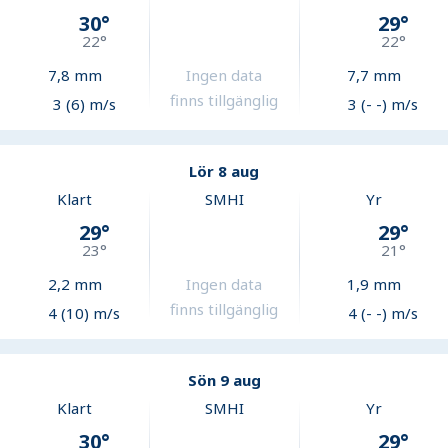
30
°
29
°
22
°
22
°
7,8
mm
Ingen data
7,7
mm
finns tillgänglig
3 (6) m/s
3 (- -) m/s
Lör 8 aug
Klart
SMHI
Yr
29
°
29
°
23
°
21
°
2,2
mm
Ingen data
1,9
mm
finns tillgänglig
4 (10) m/s
4 (- -) m/s
Sön 9 aug
Klart
SMHI
Yr
30
°
29
°