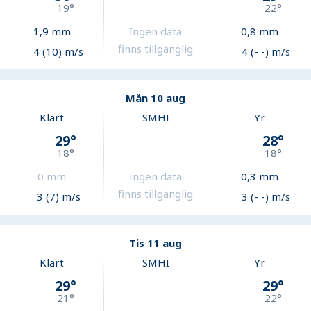
19
°
22
°
1,9
mm
Ingen data
0,8
mm
finns tillgänglig
4 (10) m/s
4 (- -) m/s
Mån 10 aug
Klart
SMHI
Yr
29
°
28
°
18
°
18
°
0
mm
Ingen data
0,3
mm
finns tillgänglig
3 (7) m/s
3 (- -) m/s
Tis 11 aug
Klart
SMHI
Yr
29
°
29
°
21
°
22
°