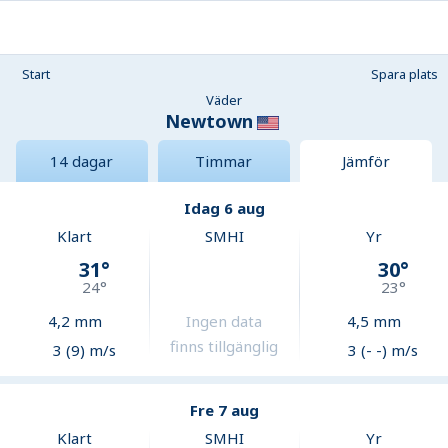
Start
Spara plats
Väder
Newtown
14 dagar
Timmar
Jämför
Idag 6 aug
Klart
SMHI
Yr
31
°
30
°
24
°
23
°
4,2
mm
Ingen data
4,5
mm
finns tillgänglig
3 (9) m/s
3 (- -) m/s
Fre 7 aug
Klart
SMHI
Yr