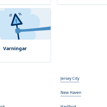
Varningar
Jersey City
New Haven
ork
Hartford