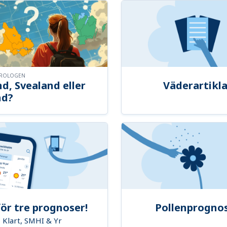
OROLOGEN
d, Svealand eller
Väderartikla
nd?
ör tre prognoser!
Pollenprogno
Klart, SMHI & Yr