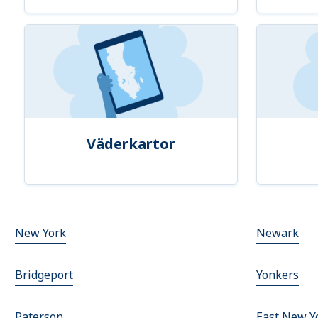
Väderkartor
New York
Newark
Bridgeport
Yonkers
Paterson
East New Y