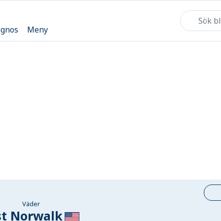
ognos
Meny
Väder
st Norwalk