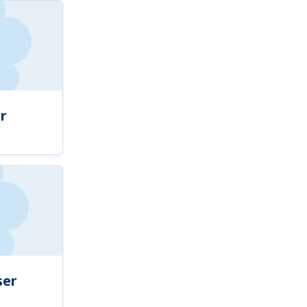
r
ser