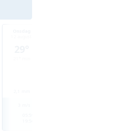
Onsdag
Torsdag
Fredag
12 augusti
13 augusti
14 augusti
29°
30°
28°
21°
min
21°
min
20°
min
2,1
mm
0,9
mm
0,1
mm
3
m/s
4
m/s
4
m/s
05:59
06:00
06:01
19:56
19:55
19:54