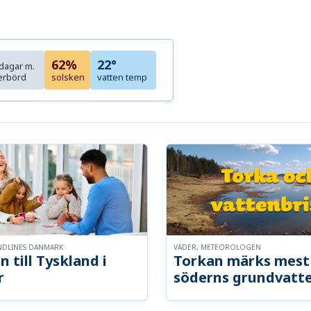
62%
22°
dagar m.
erbörd
solsken
vatten temp
NDLINES DANMARK
VÄDER, METEOROLOGEN
n till Tyskland i
Torkan märks mest 
r
söderns grundvatt