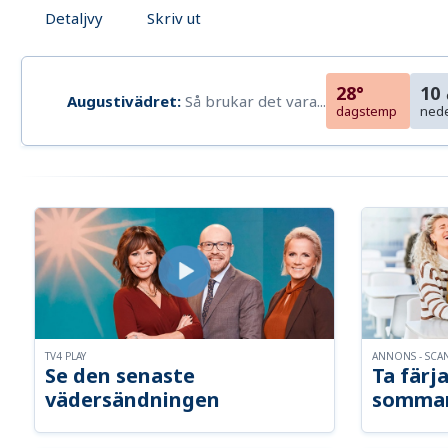
Detaljvy
Skriv ut
28°
10
Augustivädret:
Så brukar det vara...
dagstemp
ned
TV4 PLAY
ANNONS - SCA
Se den senaste
Ta färja
vädersändningen
somma