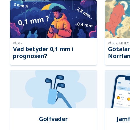
VÄDER
VÄDER, METE
Vad betyder 0,1 mm i
Götalan
prognosen?
Norrla
Golfväder
Jämf