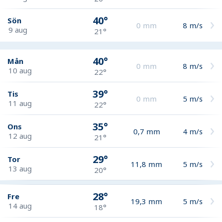
40°
Sön
0
mm
8
m/s
9 aug
21°
40°
Mån
0
mm
8
m/s
10 aug
22°
39°
Tis
0
mm
5
m/s
11 aug
22°
35°
Ons
0,7
mm
4
m/s
12 aug
21°
29°
Tor
11,8
mm
5
m/s
13 aug
20°
28°
Fre
19,3
mm
5
m/s
14 aug
18°