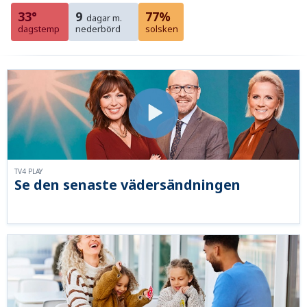
33°
9
77%
dagar m.
dagstemp
nederbörd
solsken
TV4 PLAY
Se den senaste vädersändningen