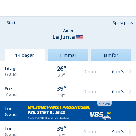
Start
Spara plats
Väder
La Junta
14 dagar
Timmar
Jämför
26°
Idag
0
mm
6
m/s
6 aug
22°
39°
Fre
0
mm
6
m/s
7 aug
18°
Lör
8 aug
39°
Lör
0
mm
9
m/s
8 aug
20°