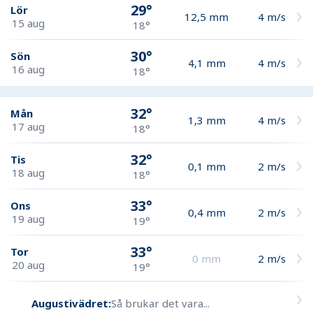
29°
Lör
12,5
mm
4
m/s
15 aug
18°
30°
Sön
4,1
mm
4
m/s
16 aug
18°
32°
Mån
1,3
mm
4
m/s
17 aug
18°
32°
Tis
0,1
mm
2
m/s
18 aug
18°
33°
Ons
0,4
mm
2
m/s
19 aug
19°
33°
Tor
0
mm
2
m/s
20 aug
19°
Augustivädret:
Så brukar det vara...