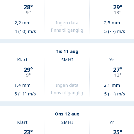
28
°
29
°
9
°
13
°
2,2
mm
Ingen data
2,5
mm
finns tillgänglig
4 (10) m/s
5 (- -) m/s
Tis 11 aug
Klart
SMHI
Yr
29
°
27
°
9
°
12
°
1,4
mm
Ingen data
2,1
mm
finns tillgänglig
5 (11) m/s
5 (- -) m/s
Ons 12 aug
Klart
SMHI
Yr
23
°
25
°