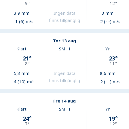
9
°
12
°
3,9
mm
Ingen data
3
mm
finns tillgänglig
1 (6) m/s
2 (- -) m/s
Tor 13 aug
Klart
SMHI
Yr
21
°
23
°
8
°
11
°
5,3
mm
Ingen data
8,6
mm
finns tillgänglig
4 (10) m/s
2 (- -) m/s
Fre 14 aug
Klart
SMHI
Yr
24
°
19
°
7
°
12
°