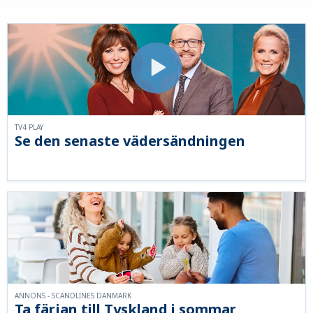
TV4 PLAY
Se den senaste vädersändningen
ANNONS - SCANDLINES DANMARK
Ta färjan till Tyskland i sommar