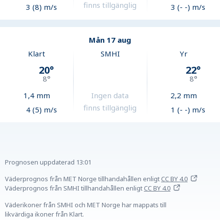
finns tillgänglig
3 (8) m/s
3 (- -) m/s
Mån 17 aug
Klart
SMHI
Yr
20
°
22
°
8
°
8
°
1,4
mm
Ingen data
2,2
mm
finns tillgänglig
4 (5) m/s
1 (- -) m/s
Prognosen uppdaterad
13:01
Väderprognos från MET Norge tillhandahållen
enligt
CC BY 4.0
Väderprognos från SMHI tillhandahållen
enligt
CC BY 4.0
Väderikoner från SMHI och MET Norge har mappats till
likvärdiga ikoner från Klart.