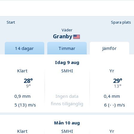
Start
Spara plats
Väder
Granby
14 dagar
Timmar
Jämför
Idag 9 aug
Klart
SMHI
Yr
28
°
29
°
9
°
13
°
0,9
mm
Ingen data
0,4
mm
finns tillgänglig
5 (13) m/s
6 (- -) m/s
Mån 10 aug
Klart
SMHI
Yr