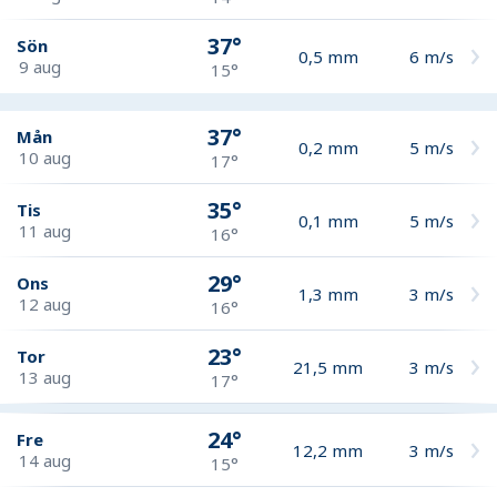
37°
Sön
0,5
mm
6
m/s
9 aug
15°
37°
Mån
0,2
mm
5
m/s
10 aug
17°
35°
Tis
0,1
mm
5
m/s
11 aug
16°
29°
Ons
1,3
mm
3
m/s
12 aug
16°
23°
Tor
21,5
mm
3
m/s
13 aug
17°
24°
Fre
12,2
mm
3
m/s
14 aug
15°