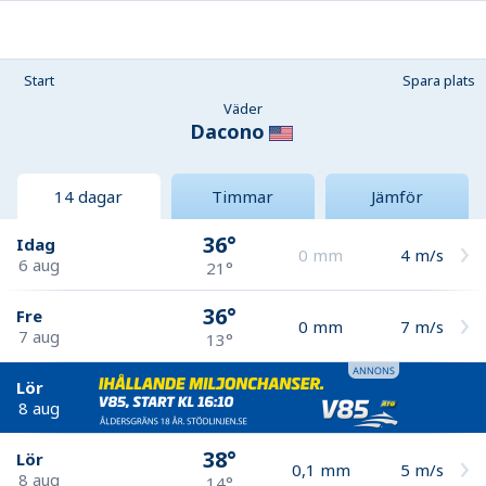
Start
Spara plats
Väder
Dacono
14 dagar
Timmar
Jämför
36°
Idag
0
mm
4
m/s
6 aug
21°
36°
Fre
0
mm
7
m/s
7 aug
13°
Lör
8 aug
38°
Lör
0,1
mm
5
m/s
8 aug
14°