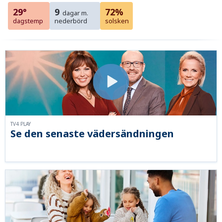
29°
9
72%
dagar m.
dagstemp
nederbörd
solsken
TV4 PLAY
Se den senaste vädersändningen