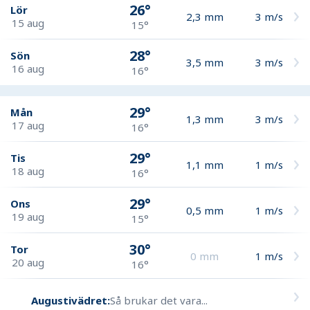
26°
Lör
2,3
mm
3
m/s
15 aug
15°
28°
Sön
3,5
mm
3
m/s
16 aug
16°
29°
Mån
1,3
mm
3
m/s
17 aug
16°
29°
Tis
1,1
mm
1
m/s
18 aug
16°
29°
Ons
0,5
mm
1
m/s
19 aug
15°
30°
Tor
0
mm
1
m/s
20 aug
16°
Augustivädret:
Så brukar det vara...