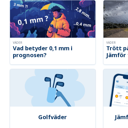
VÄDER
VÄDER
Vad betyder 0,1 mm i
Trött p
prognosen?
Jämför 
Golfväder
Jämf