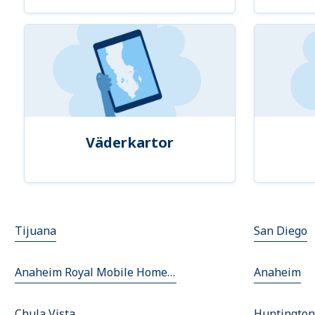
Väderkartor
Tijuana
San Diego
Anaheim Royal Mobile Home Park
Anaheim
Chula Vista
Huntington