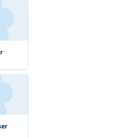
r
ser