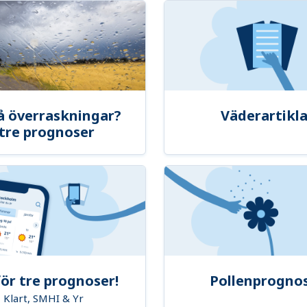
å överraskningar?
Väderartikla
tre prognoser
ör tre prognoser!
Pollenprogno
Klart, SMHI & Yr