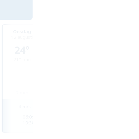
Onsdag
Torsdag
Fredag
12 augusti
13 augusti
14 augusti
24°
26°
26°
21°
min
19°
min
19°
min
0
mm
0
mm
0
mm
4
m/s
4
m/s
3
m/s
06:09
06:10
06:10
19:38
19:36
19:35