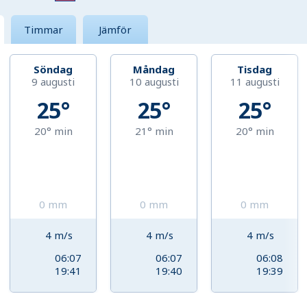
Timmar
Jämför
Söndag
Måndag
Tisdag
9 augusti
10 augusti
11 augusti
25°
25°
25°
20°
min
21°
min
20°
min
0
mm
0
mm
0
mm
4
m/s
4
m/s
4
m/s
06:07
06:07
06:08
19:41
19:40
19:39