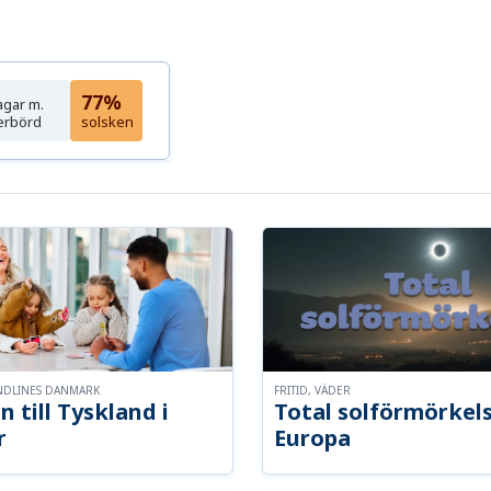
77%
agar m.
erbörd
solsken
NDLINES DANMARK
FRITID, VÄDER
n till Tyskland i
Total solförmörkel
r
Europa