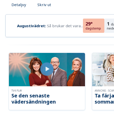
Detaljvy
Skriv ut
29°
1
d
Augustivädret:
Så brukar det vara...
dagstemp
ned
TV4 PLAY
ANNONS - SCA
Se den senaste
Ta färja
vädersändningen
somma