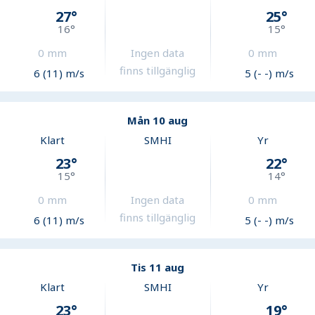
27
°
25
°
16
°
15
°
0
mm
Ingen data
0
mm
finns tillgänglig
6 (11) m/s
5 (- -) m/s
Mån 10 aug
Klart
SMHI
Yr
23
°
22
°
15
°
14
°
0
mm
Ingen data
0
mm
finns tillgänglig
6 (11) m/s
5 (- -) m/s
Tis 11 aug
Klart
SMHI
Yr
23
°
19
°