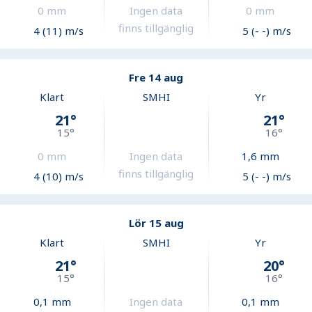
0
mm
Ingen data
0
mm
finns tillgänglig
4 (11) m/s
5 (- -) m/s
Fre 14 aug
Klart
SMHI
Yr
21
°
21
°
15
°
16
°
0
mm
Ingen data
1,6
mm
finns tillgänglig
4 (10) m/s
5 (- -) m/s
Lör 15 aug
Klart
SMHI
Yr
21
°
20
°
15
°
16
°
0,1
mm
Ingen data
0,1
mm