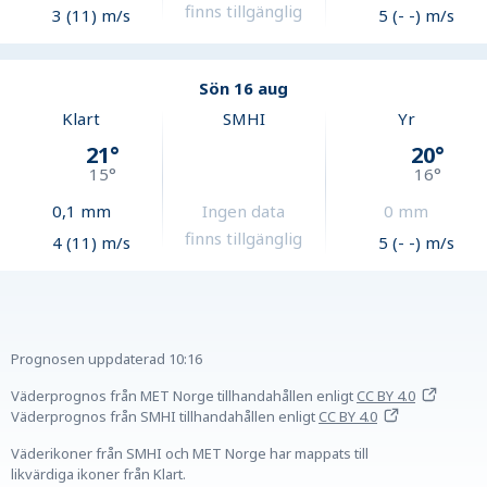
finns tillgänglig
3 (11) m/s
5 (- -) m/s
Sön 16 aug
Klart
SMHI
Yr
21
°
20
°
15
°
16
°
0,1
mm
Ingen data
0
mm
finns tillgänglig
4 (11) m/s
5 (- -) m/s
Prognosen uppdaterad
10:16
Väderprognos från MET Norge tillhandahållen
enligt
CC BY 4.0
Väderprognos från SMHI tillhandahållen
enligt
CC BY 4.0
Väderikoner från SMHI och MET Norge har mappats till
likvärdiga ikoner från Klart.