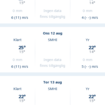
15
°
14
°
0
mm
Ingen data
0
mm
finns tillgänglig
6 (11) m/s
4 (- -) m/s
Ons 12 aug
Klart
SMHI
Yr
25
°
22
°
15
°
14
°
0
mm
Ingen data
0
mm
finns tillgänglig
6 (11) m/s
5 (- -) m/s
Tor 13 aug
Klart
SMHI
Yr
22
°
22
°
15
°
15
°