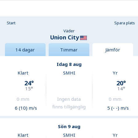
Start
Spara plats
Väder
Union City
14 dagar
Timmar
Jämför
Idag 8 aug
Klart
SMHI
Yr
24
°
20
°
15
°
14
°
0
mm
Ingen data
0
mm
finns tillgänglig
6 (10) m/s
5 (- -) m/s
Sön 9 aug
Klart
SMHI
Yr