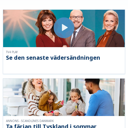
TV4 PLAY
Se den senaste vädersändningen
ANNONS - SCANDLINES DANMARK
Ta färjan till Tyskland i sommar