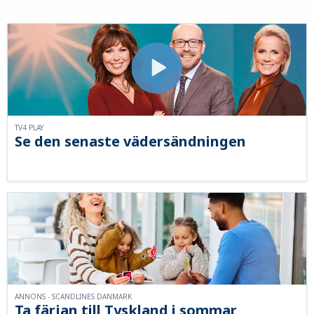
TV4 PLAY
Se den senaste vädersändningen
ANNONS - SCANDLINES DANMARK
Ta färjan till Tyskland i sommar