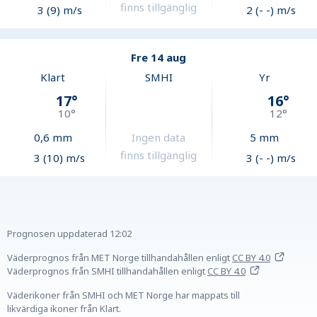
finns tillgänglig
3 (9) m/s
2 (- -) m/s
Fre 14 aug
Klart
SMHI
Yr
17
°
16
°
10
°
12
°
0,6
mm
Ingen data
5
mm
finns tillgänglig
3 (10) m/s
3 (- -) m/s
Prognosen uppdaterad
12:02
Väderprognos från MET Norge tillhandahållen
enligt
CC BY 4.0
Väderprognos från SMHI tillhandahållen
enligt
CC BY 4.0
Väderikoner från SMHI och MET Norge har mappats till
likvärdiga ikoner från Klart.