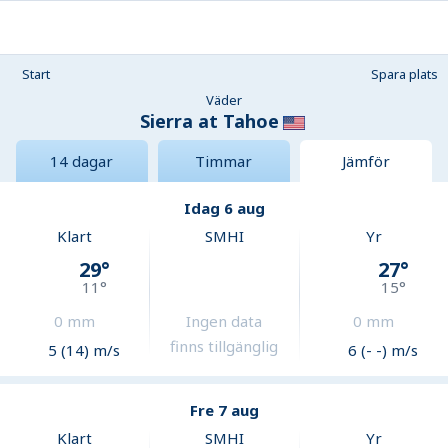
Start
Spara plats
Väder
Sierra at Tahoe
14 dagar
Timmar
Jämför
Idag 6 aug
Klart
SMHI
Yr
29
°
27
°
11
°
15
°
0
mm
Ingen data
0
mm
finns tillgänglig
5 (14) m/s
6 (- -) m/s
Fre 7 aug
Klart
SMHI
Yr