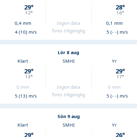
29
°
28
°
12
°
16
°
0,4
mm
Ingen data
0,1
mm
finns tillgänglig
4 (10) m/s
5 (- -) m/s
Lör 8 aug
Klart
SMHI
Yr
29
°
29
°
13
°
17
°
0
mm
Ingen data
0
mm
finns tillgänglig
5 (13) m/s
5 (- -) m/s
Sön 9 aug
Klart
SMHI
Yr
29
°
26
°