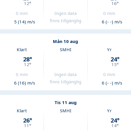
12
°
16
°
0
mm
Ingen data
0
mm
finns tillgänglig
5 (14) m/s
6 (- -) m/s
Mån 10 aug
Klart
SMHI
Yr
28
°
24
°
12
°
15
°
0
mm
Ingen data
0
mm
finns tillgänglig
6 (16) m/s
6 (- -) m/s
Tis 11 aug
Klart
SMHI
Yr
26
°
24
°
11
°
14
°