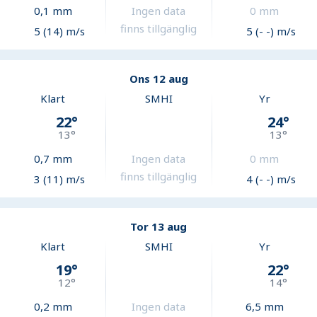
0,1
mm
Ingen data
0
mm
finns tillgänglig
5 (14) m/s
5 (- -) m/s
Ons 12 aug
Klart
SMHI
Yr
22
°
24
°
13
°
13
°
0,7
mm
Ingen data
0
mm
finns tillgänglig
3 (11) m/s
4 (- -) m/s
Tor 13 aug
Klart
SMHI
Yr
19
°
22
°
12
°
14
°
0,2
mm
Ingen data
6,5
mm