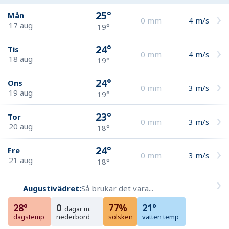
25°
Mån
0
mm
4
m/s
17 aug
19°
24°
Tis
0
mm
4
m/s
18 aug
19°
24°
Ons
0
mm
3
m/s
19 aug
19°
23°
Tor
0
mm
3
m/s
20 aug
18°
24°
Fre
0
mm
3
m/s
21 aug
18°
Augustivädret:
Så brukar det vara...
28°
0
77%
21°
dagar m.
dagstemp
nederbörd
solsken
vatten temp