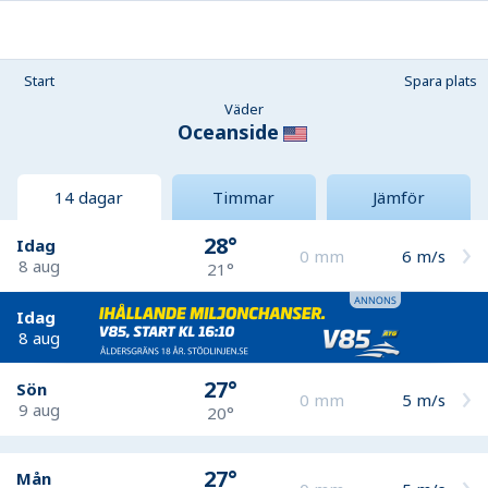
Start
Spara plats
Väder
Oceanside
14 dagar
Timmar
Jämför
28°
Idag
0
mm
6
m/s
8 aug
21°
Idag
8 aug
27°
Sön
0
mm
5
m/s
9 aug
20°
27°
Mån