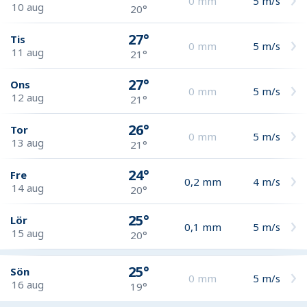
0
mm
5
m/s
10 aug
20°
27°
Tis
0
mm
5
m/s
11 aug
21°
27°
Ons
0
mm
5
m/s
12 aug
21°
26°
Tor
0
mm
5
m/s
13 aug
21°
24°
Fre
0,2
mm
4
m/s
14 aug
20°
25°
Lör
0,1
mm
5
m/s
15 aug
20°
25°
Sön
0
mm
5
m/s
16 aug
19°