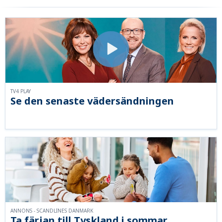
TV4 PLAY
Se den senaste vädersändningen
ANNONS - SCANDLINES DANMARK
Ta färjan till Tyskland i sommar