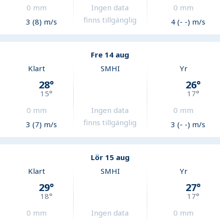
0
mm
Ingen data
0
mm
finns tillgänglig
3 (8) m/s
4 (- -) m/s
Fre 14 aug
Klart
SMHI
Yr
28
°
26
°
15
°
17
°
0
mm
Ingen data
0
mm
finns tillgänglig
3 (7) m/s
3 (- -) m/s
Lör 15 aug
Klart
SMHI
Yr
29
°
27
°
18
°
17
°
0
mm
Ingen data
0
mm