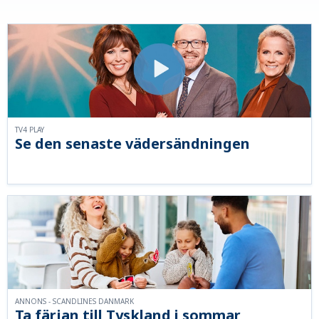
TV4 PLAY
Se den senaste vädersändningen
ANNONS - SCANDLINES DANMARK
Ta färjan till Tyskland i sommar