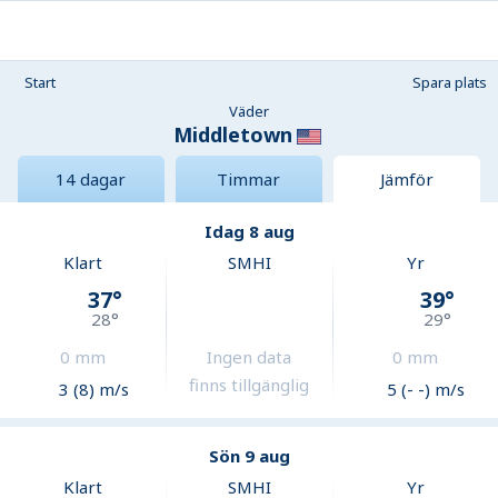
Start
Spara plats
Väder
Middletown
14 dagar
Timmar
Jämför
Idag 8 aug
Klart
SMHI
Yr
37
°
39
°
28
°
29
°
0
mm
Ingen data
0
mm
finns tillgänglig
3 (8) m/s
5 (- -) m/s
Sön 9 aug
Klart
SMHI
Yr