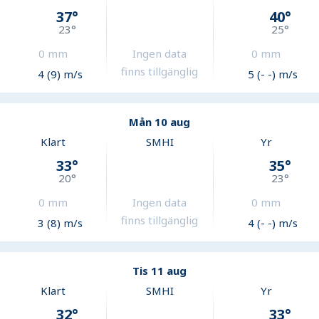
37
°
40
°
23
°
25
°
0
mm
Ingen data
0
mm
finns tillgänglig
4 (9) m/s
5 (- -) m/s
Mån 10 aug
Klart
SMHI
Yr
33
°
35
°
20
°
23
°
0
mm
Ingen data
0
mm
finns tillgänglig
3 (8) m/s
4 (- -) m/s
Tis 11 aug
Klart
SMHI
Yr
32
°
33
°