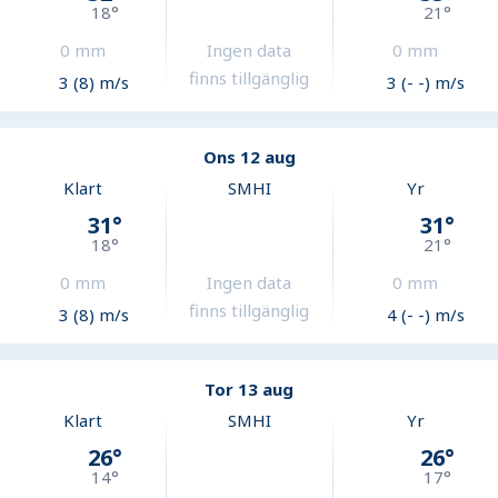
18
°
21
°
0
mm
Ingen data
0
mm
finns tillgänglig
3 (8) m/s
3 (- -) m/s
Ons 12 aug
Klart
SMHI
Yr
31
°
31
°
18
°
21
°
0
mm
Ingen data
0
mm
finns tillgänglig
3 (8) m/s
4 (- -) m/s
Tor 13 aug
Klart
SMHI
Yr
26
°
26
°
14
°
17
°