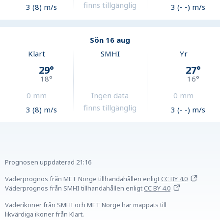
finns tillgänglig
3 (8) m/s
3 (- -) m/s
Sön 16 aug
Klart
SMHI
Yr
29
°
27
°
18
°
16
°
0
mm
Ingen data
0
mm
finns tillgänglig
3 (8) m/s
3 (- -) m/s
Prognosen uppdaterad
21:16
Väderprognos från MET Norge tillhandahållen
enligt
CC BY 4.0
Väderprognos från SMHI tillhandahållen
enligt
CC BY 4.0
Väderikoner från SMHI och MET Norge har mappats till
likvärdiga ikoner från Klart.