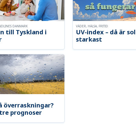
NDLINES DANMARK
VÄDER, HÄLSA, FRITID
n till Tyskland i
UV-index – då är so
r
starkast
å överraskningar?
tre prognoser