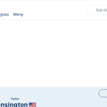
ognos
Meny
Väder
ensington