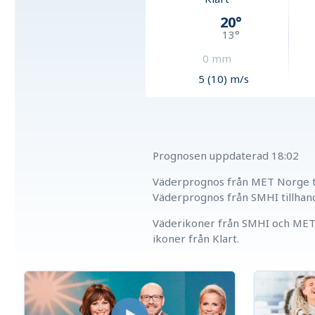
20
°
13
°
0
mm
5 (10) m/s
Prognosen uppdaterad
18:02
Väderprognos från MET Norge ti
Väderprognos från SMHI tillhan
Väderikoner från SMHI och MET 
ikoner från Klart.