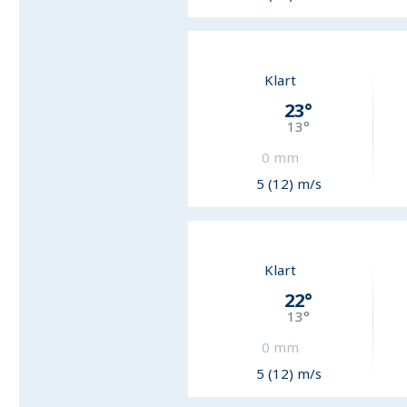
Klart
23
°
13
°
0
mm
5 (12) m/s
Klart
22
°
13
°
0
mm
5 (12) m/s