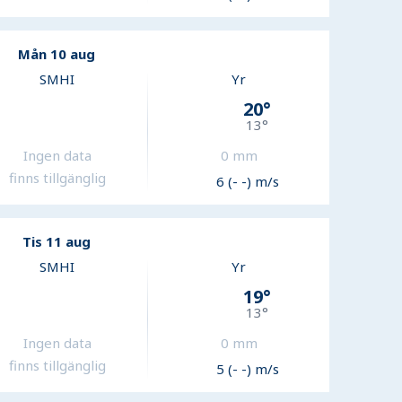
Mån 10 aug
SMHI
Yr
20
°
13
°
Ingen data
0
mm
finns tillgänglig
6 (- -) m/s
Tis 11 aug
SMHI
Yr
19
°
13
°
Ingen data
0
mm
finns tillgänglig
5 (- -) m/s