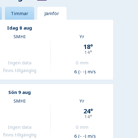
Timmar
Jämför
Idag 8 aug
SMHI
Yr
18
°
14
°
Ingen data
0
mm
finns tillgänglig
6 (- -) m/s
Sön 9 aug
SMHI
Yr
24
°
14
°
Ingen data
0
mm
finns tillgänglig
6 (- -) m/s