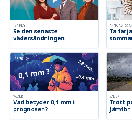
TV4 PLAY
ANNONS - SCA
Se den senaste
Ta färja
vädersändningen
somma
VÄDER
VÄDER
Vad betyder 0,1 mm i
Trött p
prognosen?
Jämför 