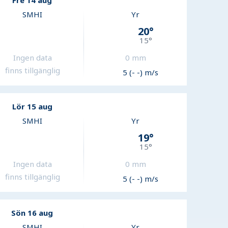
Fre 14 aug
SMHI
Yr
20
°
15
°
Ingen data
0
mm
finns tillgänglig
5 (- -) m/s
Lör 15 aug
SMHI
Yr
19
°
15
°
Ingen data
0
mm
finns tillgänglig
5 (- -) m/s
Sön 16 aug
SMHI
Yr