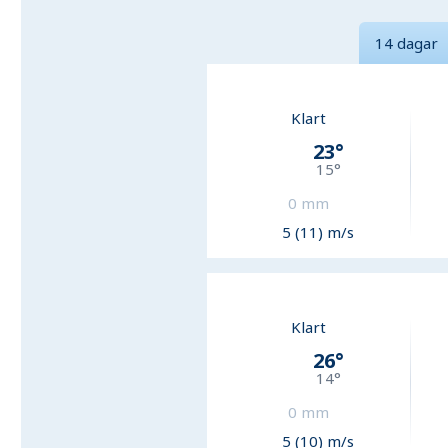
14 dagar
Klart
23
°
15
°
0
mm
5 (11) m/s
Klart
26
°
14
°
0
mm
5 (10) m/s