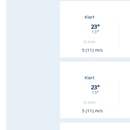
Klart
23
°
13
°
0
mm
5 (11) m/s
Klart
23
°
15
°
0
mm
5 (11) m/s