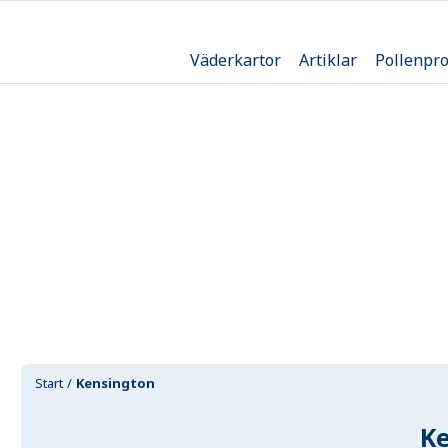
Väderkartor
Artiklar
Pollenpr
Start
Kensington
K