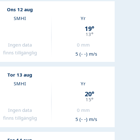
Ons 12 aug
SMHI
Yr
19
°
13
°
Ingen data
0
mm
finns tillgänglig
5 (- -) m/s
Tor 13 aug
SMHI
Yr
20
°
15
°
Ingen data
0
mm
finns tillgänglig
5 (- -) m/s