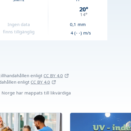
20
°
14
°
Ingen data
0,1
mm
finns tillgänglig
4 (- -) m/s
llhandahållen
enligt
CC BY 4.0
dahållen
enligt
CC BY 4.0
Norge har mappats till likvärdiga