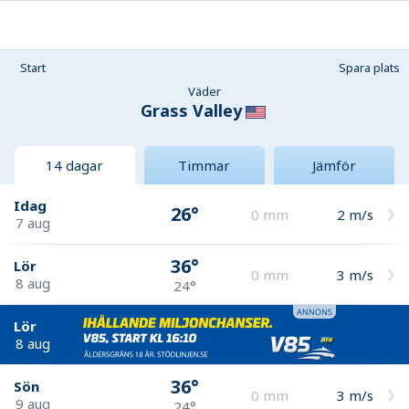
Start
Spara plats
Väder
Grass Valley
14 dagar
Timmar
Jämför
Idag
26°
0
mm
2
m/s
7 aug
36°
Lör
0
mm
3
m/s
8 aug
24°
Lör
8 aug
36°
Sön
0
mm
3
m/s
9 aug
24°