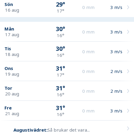
29°
Sön
0
mm
3
m/s
16 aug
17°
30°
Mån
0
mm
3
m/s
17 aug
16°
30°
Tis
0
mm
3
m/s
18 aug
16°
31°
Ons
0
mm
2
m/s
19 aug
17°
31°
Tor
0
mm
2
m/s
20 aug
16°
31°
Fre
0
mm
3
m/s
21 aug
16°
Augustivädret:
Så brukar det vara...