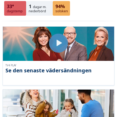
33°
1
94%
dagar m.
dagstemp
nederbörd
solsken
TV4 PLAY
Se den senaste vädersändningen