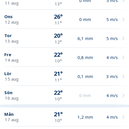
0
mm
5
m/s
11 aug
13°
26°
Ons
0
mm
5
m/s
12 aug
11°
20°
Tor
6,1
mm
5
m/s
13 aug
12°
22°
Fre
0,8
mm
4
m/s
14 aug
10°
21°
Lör
0,1
mm
3
m/s
15 aug
11°
22°
Sön
0
mm
4
m/s
16 aug
10°
21°
Mån
1,2
mm
4
m/s
17 aug
10°