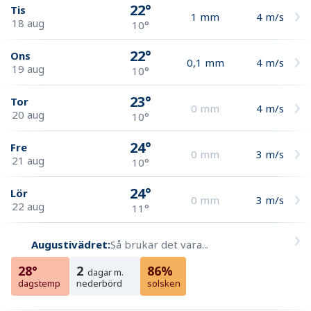
22°
Tis
1
mm
4
m/s
18 aug
10°
22°
Ons
0,1
mm
4
m/s
19 aug
10°
23°
Tor
0
mm
4
m/s
20 aug
10°
24°
Fre
0
mm
3
m/s
21 aug
10°
24°
Lör
0
mm
3
m/s
22 aug
11°
Augustivädret:
Så brukar det vara...
28°
2
86%
dagar m.
dagstemp
nederbörd
solsken