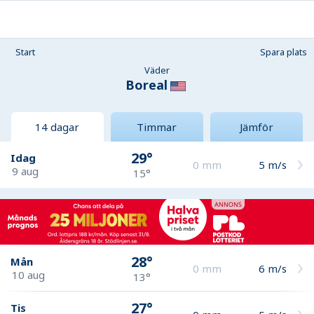
Start
Spara plats
Väder
Boreal
14 dagar
Timmar
Jämför
29°
Idag
0
mm
5
m/s
9 aug
15°
28°
Mån
0
mm
6
m/s
10 aug
13°
27°
Tis