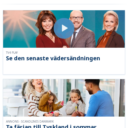
TV4 PLAY
Se den senaste vädersändningen
ANNONS - SCANDLINES DANMARK
Ta färjan till Tyskland i sommar