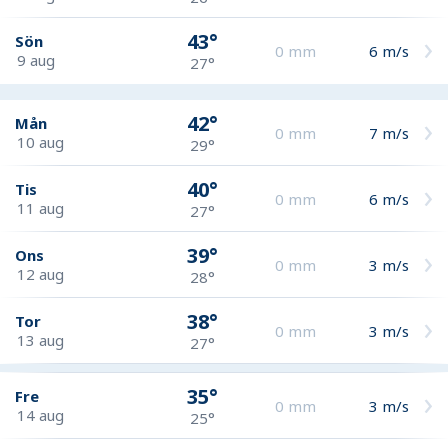
43°
Sön
0
mm
6
m/s
9 aug
27°
42°
Mån
0
mm
7
m/s
10 aug
29°
40°
Tis
0
mm
6
m/s
11 aug
27°
39°
Ons
0
mm
3
m/s
12 aug
28°
38°
Tor
0
mm
3
m/s
13 aug
27°
35°
Fre
0
mm
3
m/s
14 aug
25°