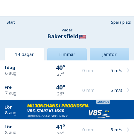
Start
Spara plats
Väder
Bakersfield
14 dagar
Timmar
Jämför
40°
Idag
0
mm
5
m/s
6 aug
27°
40°
Fre
0
mm
5
m/s
7 aug
26°
Lör
8 aug
41°
Lör
0
mm
5
m/s
8 aug
26°