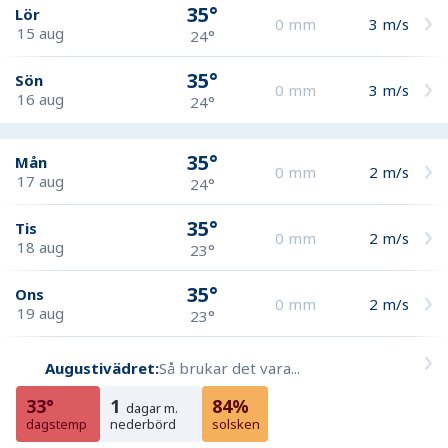
35°
Lör
0
mm
3
m/s
15 aug
24°
35°
Sön
0
mm
3
m/s
16 aug
24°
35°
Mån
0
mm
2
m/s
17 aug
24°
35°
Tis
0
mm
2
m/s
18 aug
23°
35°
Ons
0
mm
2
m/s
19 aug
23°
Augustivädret:
Så brukar det vara...
33°
1
84%
dagar m.
dagstemp
nederbörd
solsken