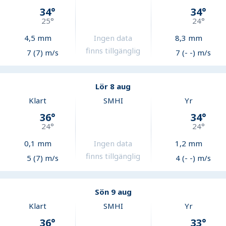
34
°
34
°
25
°
24
°
4,5
mm
Ingen data
8,3
mm
finns tillgänglig
7 (7) m/s
7 (- -) m/s
Lör 8 aug
Klart
SMHI
Yr
36
°
34
°
24
°
24
°
0,1
mm
Ingen data
1,2
mm
finns tillgänglig
5 (7) m/s
4 (- -) m/s
Sön 9 aug
Klart
SMHI
Yr
36
°
33
°