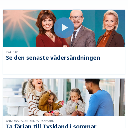
TV4 PLAY
Se den senaste vädersändningen
ANNONS - SCANDLINES DANMARK
Ta färjan till Tyskland i sommar