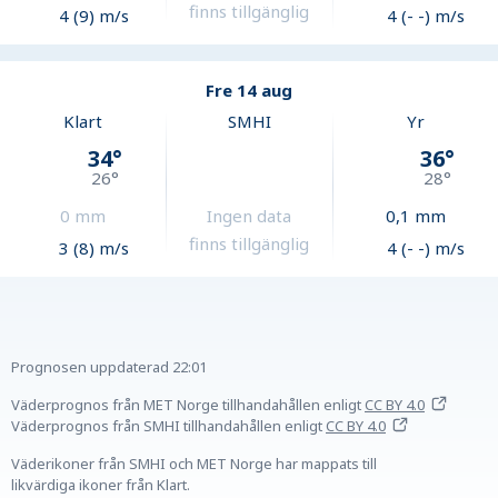
finns tillgänglig
4 (9) m/s
4 (- -) m/s
Fre 14 aug
Klart
SMHI
Yr
34
°
36
°
26
°
28
°
0
mm
Ingen data
0,1
mm
finns tillgänglig
3 (8) m/s
4 (- -) m/s
Prognosen uppdaterad
22:01
Väderprognos från MET Norge tillhandahållen
enligt
CC BY 4.0
Väderprognos från SMHI tillhandahållen
enligt
CC BY 4.0
Väderikoner från SMHI och MET Norge har mappats till
likvärdiga ikoner från Klart.