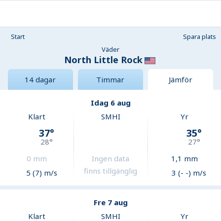
Start
Spara plats
Väder
North Little Rock
14 dagar
Timmar
Jämför
Idag 6 aug
Klart
SMHI
Yr
37
°
35
°
28
°
27
°
0
mm
Ingen data
1,1
mm
finns tillgänglig
5 (7) m/s
3 (- -) m/s
Fre 7 aug
Klart
SMHI
Yr