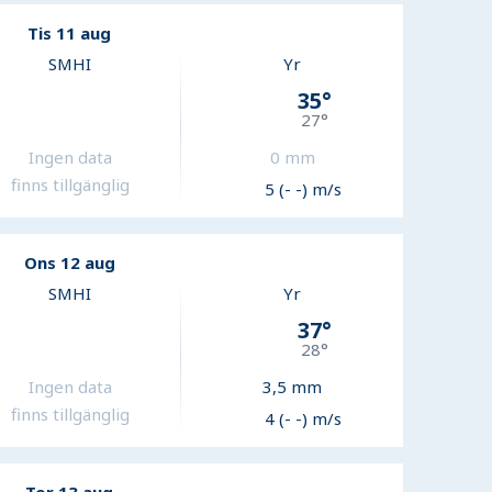
Tis 11 aug
SMHI
Yr
35
°
27
°
Ingen data
0
mm
finns tillgänglig
5 (- -) m/s
Ons 12 aug
SMHI
Yr
37
°
28
°
Ingen data
3,5
mm
finns tillgänglig
4 (- -) m/s