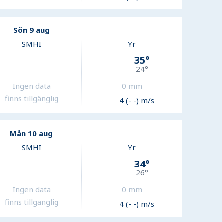
Sön 9 aug
SMHI
Yr
35
°
24
°
Ingen data
0
mm
finns tillgänglig
4 (- -) m/s
Mån 10 aug
SMHI
Yr
34
°
26
°
Ingen data
0
mm
finns tillgänglig
4 (- -) m/s