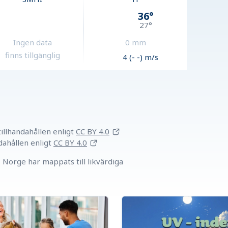
36
°
27
°
Ingen data
0
mm
finns tillgänglig
4 (- -) m/s
llhandahållen
enligt
CC BY 4.0
dahållen
enligt
CC BY 4.0
Norge har mappats till likvärdiga