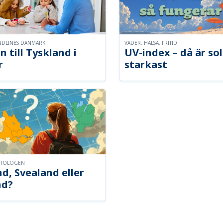
NDLINES DANMARK
VÄDER, HÄLSA, FRITID
n till Tyskland i
UV-index – då är so
r
starkast
OROLOGEN
d, Svealand eller
nd?