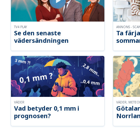
TV4 PLAY
ANNONS - SCA
Se den senaste
Ta färja
vädersändningen
somma
VÄDER
VÄDER, METE
Vad betyder 0,1 mm i
Götalan
prognosen?
Norrla