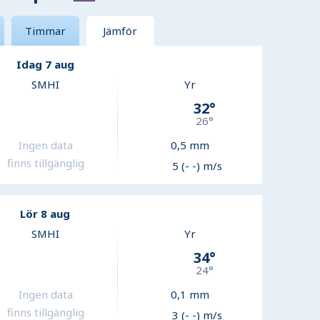
Timmar
Jämför
Idag 7 aug
SMHI
Yr
32
°
26
°
Ingen data
0,5
mm
finns tillgänglig
5 (- -) m/s
Lör 8 aug
SMHI
Yr
34
°
24
°
Ingen data
0,1
mm
finns tillgänglig
3 (- -) m/s