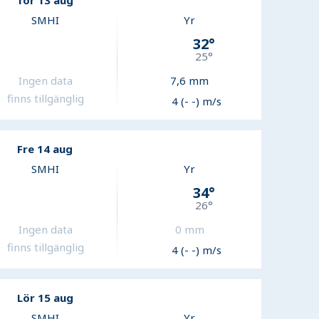
Tor 13 aug
SMHI
Yr
32
°
25
°
Ingen data
7,6
mm
finns tillgänglig
4 (- -) m/s
Fre 14 aug
SMHI
Yr
34
°
26
°
Ingen data
0
mm
finns tillgänglig
4 (- -) m/s
Lör 15 aug
SMHI
Yr