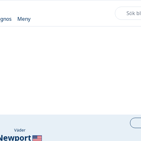
ognos
Meny
Väder
Newport