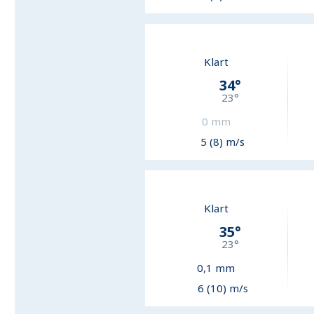
Klart
34
°
23
°
0
mm
5 (8) m/s
Klart
35
°
23
°
0,1
mm
6 (10) m/s