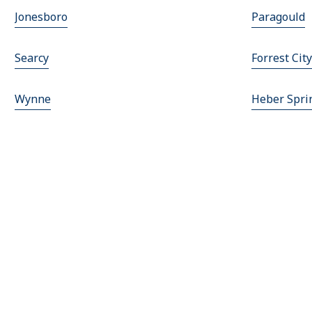
Jonesboro
Paragould
Searcy
Forrest City
Wynne
Heber Spri