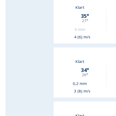
Klart
35
°
27
°
0
mm
4 (6) m/s
Klart
34
°
26
°
0,2
mm
3 (8) m/s
Klart