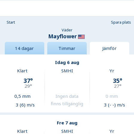
Start
Spara plats
Väder
Mayflower
14 dagar
Timmar
Jämför
Idag 6 aug
Klart
SMHI
Yr
37
°
35
°
29
°
27
°
0,5
mm
Ingen data
0
mm
finns tillgänglig
3 (6) m/s
3 (- -) m/s
Fre 7 aug
Klart
SMHI
Yr