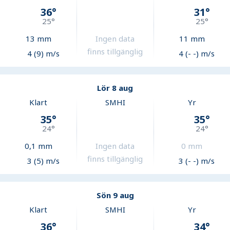
36
°
31
°
25
°
25
°
13
mm
Ingen data
11
mm
finns tillgänglig
4 (9) m/s
4 (- -) m/s
Lör 8 aug
Klart
SMHI
Yr
35
°
35
°
24
°
24
°
0,1
mm
Ingen data
0
mm
finns tillgänglig
3 (5) m/s
3 (- -) m/s
Sön 9 aug
Klart
SMHI
Yr
36
°
34
°