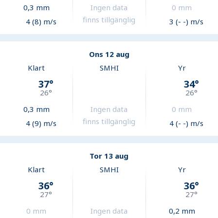
0,3
mm
Ingen data
0
mm
finns tillgänglig
4 (8) m/s
3 (- -) m/s
Ons 12 aug
Klart
SMHI
Yr
37
°
34
°
26
°
26
°
0,3
mm
Ingen data
0
mm
finns tillgänglig
4 (9) m/s
4 (- -) m/s
Tor 13 aug
Klart
SMHI
Yr
36
°
36
°
27
°
27
°
0
mm
Ingen data
0,2
mm