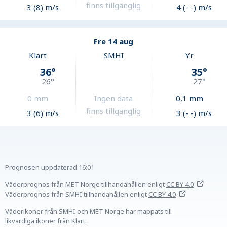
finns tillgänglig
3 (8) m/s
4 (- -) m/s
Fre 14 aug
Klart
SMHI
Yr
36
°
35
°
26
°
27
°
0
mm
Ingen data
0,1
mm
finns tillgänglig
3 (6) m/s
3 (- -) m/s
Prognosen uppdaterad
16:01
Väderprognos från MET Norge tillhandahållen
enligt
CC BY 4.0
Väderprognos från SMHI tillhandahållen
enligt
CC BY 4.0
Väderikoner från SMHI och MET Norge har mappats till
likvärdiga ikoner från Klart.