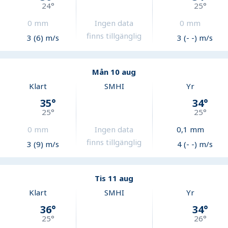
24
°
25
°
0
mm
Ingen data
0
mm
finns tillgänglig
3 (6) m/s
3 (- -) m/s
Mån 10 aug
Klart
SMHI
Yr
35
°
34
°
25
°
25
°
0
mm
Ingen data
0,1
mm
finns tillgänglig
3 (9) m/s
4 (- -) m/s
Tis 11 aug
Klart
SMHI
Yr
36
°
34
°
25
°
26
°