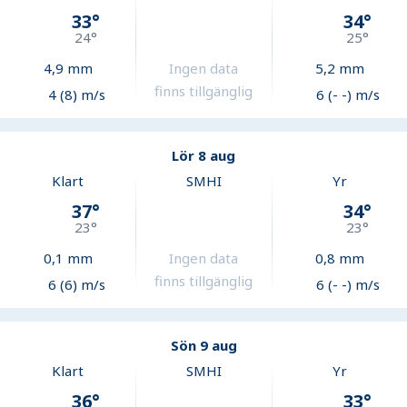
33
°
34
°
24
°
25
°
4,9
mm
Ingen data
5,2
mm
finns tillgänglig
4 (8) m/s
6 (- -) m/s
Lör 8 aug
Klart
SMHI
Yr
37
°
34
°
23
°
23
°
0,1
mm
Ingen data
0,8
mm
finns tillgänglig
6 (6) m/s
6 (- -) m/s
Sön 9 aug
Klart
SMHI
Yr
36
°
33
°