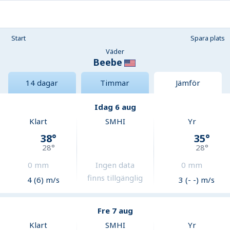
Start
Spara plats
Väder
Beebe
14 dagar
Timmar
Jämför
Idag 6 aug
Klart
SMHI
Yr
38
°
35
°
28
°
28
°
0
mm
Ingen data
0
mm
finns tillgänglig
4 (6) m/s
3 (- -) m/s
Fre 7 aug
Klart
SMHI
Yr