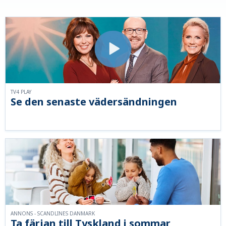
TV4 PLAY
Se den senaste vädersändningen
ANNONS - SCANDLINES DANMARK
Ta färjan till Tyskland i sommar