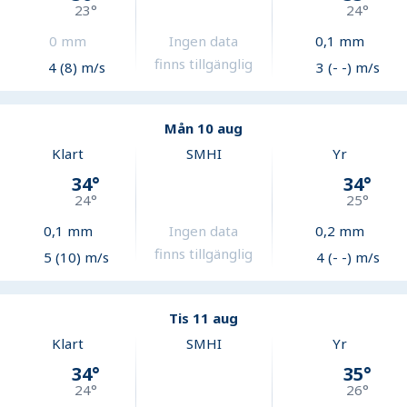
23
°
24
°
0
mm
Ingen data
0,1
mm
finns tillgänglig
4 (8) m/s
3 (- -) m/s
Mån 10 aug
Klart
SMHI
Yr
34
°
34
°
24
°
25
°
0,1
mm
Ingen data
0,2
mm
finns tillgänglig
5 (10) m/s
4 (- -) m/s
Tis 11 aug
Klart
SMHI
Yr
34
°
35
°
24
°
26
°