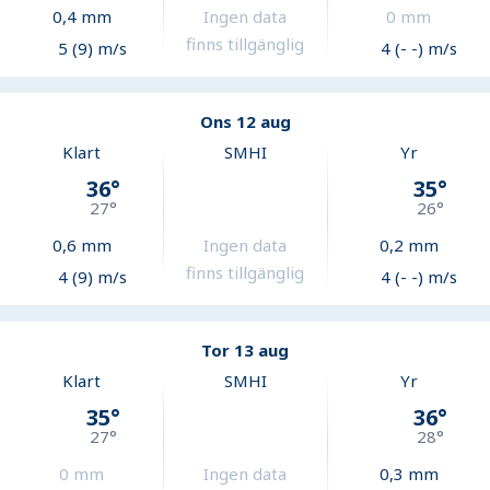
0,4
mm
Ingen data
0
mm
finns tillgänglig
5 (9) m/s
4 (- -) m/s
Ons 12 aug
Klart
SMHI
Yr
36
°
35
°
27
°
26
°
0,6
mm
Ingen data
0,2
mm
finns tillgänglig
4 (9) m/s
4 (- -) m/s
Tor 13 aug
Klart
SMHI
Yr
35
°
36
°
27
°
28
°
0
mm
Ingen data
0,3
mm