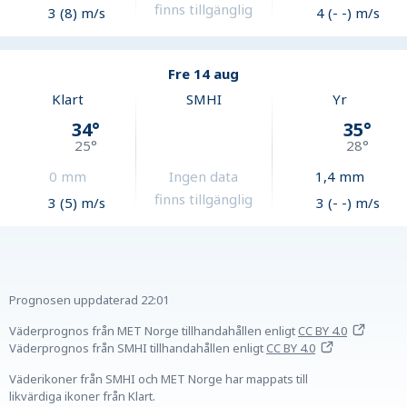
finns tillgänglig
3 (8) m/s
4 (- -) m/s
Fre 14 aug
Klart
SMHI
Yr
34
°
35
°
25
°
28
°
0
mm
Ingen data
1,4
mm
finns tillgänglig
3 (5) m/s
3 (- -) m/s
Prognosen uppdaterad
22:01
Väderprognos från MET Norge tillhandahållen
enligt
CC BY 4.0
Väderprognos från SMHI tillhandahållen
enligt
CC BY 4.0
Väderikoner från SMHI och MET Norge har mappats till
likvärdiga ikoner från Klart.