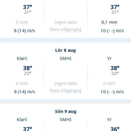
37
°
37
°
21
°
21
°
0
mm
Ingen data
0,1
mm
finns tillgänglig
8 (14) m/s
10 (- -) m/s
Lör 8 aug
Klart
SMHI
Yr
38
°
38
°
22
°
22
°
0
mm
Ingen data
0
mm
finns tillgänglig
9 (14) m/s
10 (- -) m/s
Sön 9 aug
Klart
SMHI
Yr
37
°
36
°