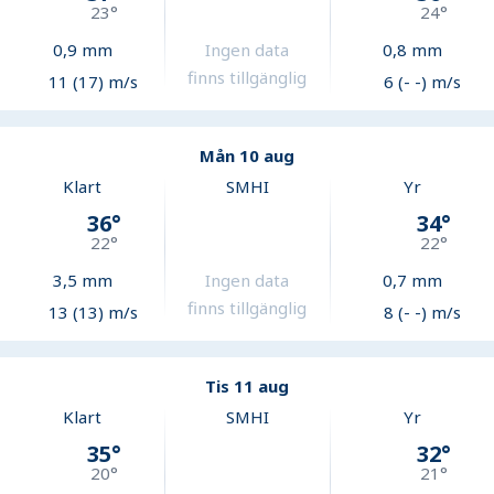
23
°
24
°
0,9
mm
Ingen data
0,8
mm
finns tillgänglig
11 (17) m/s
6 (- -) m/s
Mån 10 aug
Klart
SMHI
Yr
36
°
34
°
22
°
22
°
3,5
mm
Ingen data
0,7
mm
finns tillgänglig
13 (13) m/s
8 (- -) m/s
Tis 11 aug
Klart
SMHI
Yr
35
°
32
°
20
°
21
°