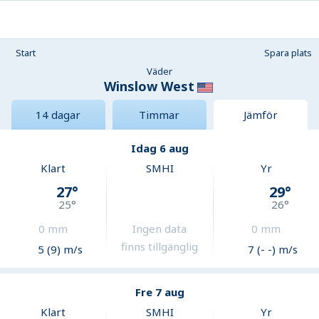
Start
Spara plats
Väder
Winslow West
14 dagar
Timmar
Jämför
Idag 6 aug
Klart
SMHI
Yr
27
°
29
°
25
°
26
°
0
mm
Ingen data
0
mm
finns tillgänglig
5 (9) m/s
7 (- -) m/s
Fre 7 aug
Klart
SMHI
Yr