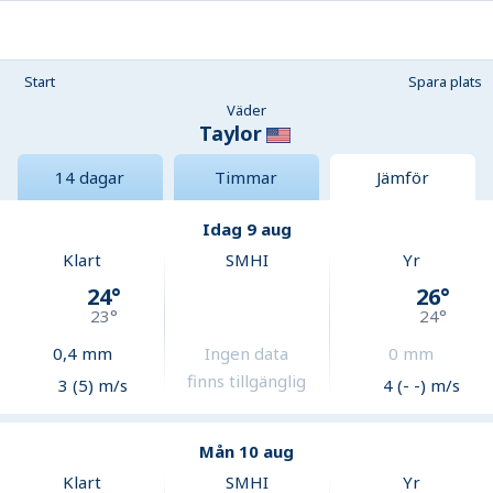
Start
Spara plats
Väder
Taylor
14 dagar
Timmar
Jämför
Idag 9 aug
Klart
SMHI
Yr
24
°
26
°
23
°
24
°
0,4
mm
Ingen data
0
mm
finns tillgänglig
3 (5) m/s
4 (- -) m/s
Mån 10 aug
Klart
SMHI
Yr