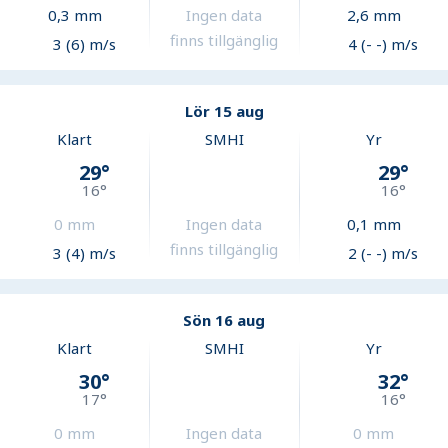
0,3
mm
Ingen data
2,6
mm
finns tillgänglig
3 (6) m/s
4 (- -) m/s
Lör 15 aug
Klart
SMHI
Yr
29
°
29
°
16
°
16
°
0
mm
Ingen data
0,1
mm
finns tillgänglig
3 (4) m/s
2 (- -) m/s
Sön 16 aug
Klart
SMHI
Yr
30
°
32
°
17
°
16
°
0
mm
Ingen data
0
mm