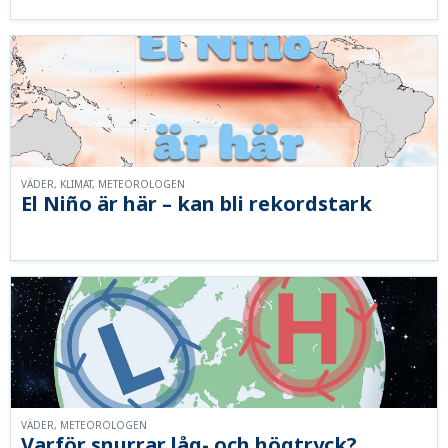
VÄDER, KLIMAT, METEOROLOGEN
El Niño är här – kan bli rekordstark
VÄDER, METEOROLOGEN
Varför snurrar låg- och högtryck?