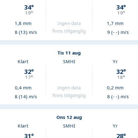
34
°
34
°
19
°
19
°
1,8
mm
Ingen data
1,7
mm
finns tillgänglig
8 (13) m/s
9 (- -) m/s
Tis 11 aug
Klart
SMHI
Yr
32
°
32
°
17
°
18
°
0,4
mm
Ingen data
0,2
mm
finns tillgänglig
8 (14) m/s
8 (- -) m/s
Ons 12 aug
Klart
SMHI
Yr
31
°
28
°