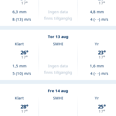
17
°
17
°
6,3
mm
Ingen data
4,8
mm
finns tillgänglig
8 (13) m/s
4 (- -) m/s
Tor 13 aug
Klart
SMHI
Yr
26
°
23
°
17
°
17
°
1,5
mm
Ingen data
1,6
mm
finns tillgänglig
5 (10) m/s
4 (- -) m/s
Fre 14 aug
Klart
SMHI
Yr
28
°
25
°
17
°
17
°