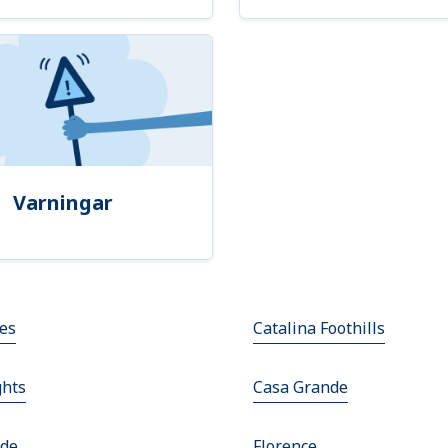
Varningar
es
Catalina Foothills
ghts
Casa Grande
rde
Florence