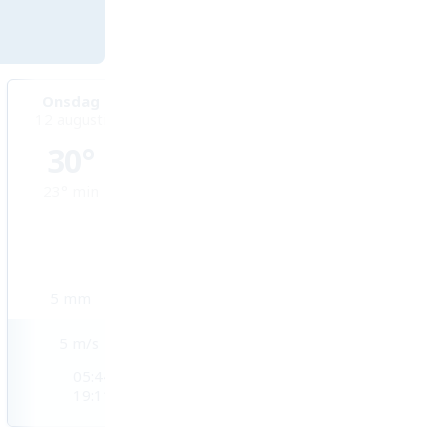
Onsdag
Torsdag
Fredag
12 augusti
13 augusti
14 augusti
30°
30°
32°
23°
min
22°
min
23°
min
5
mm
4,5
mm
0,8
mm
5
m/s
3
m/s
3
m/s
05:44
05:45
05:45
19:11
19:10
19:09