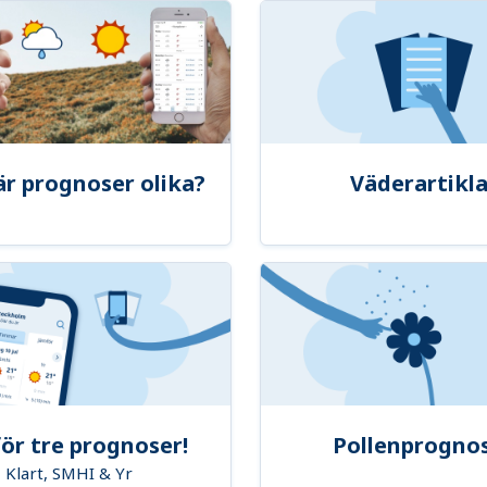
är prognoser olika?
Väderartikla
ör tre prognoser!
Pollenprogno
Klart, SMHI & Yr