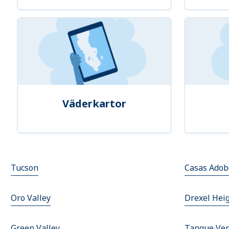
Väderkartor
Tucson
Casas Adob
Oro Valley
Drexel Hei
Green Valley
Tanque Ve