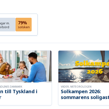
79%
agar m.
erbörd
solsken
NDLINES DANMARK
VÄDER, METEOROLOGEN
n till Tyskland i
Solkampen 2026:
r
sommarens soligast