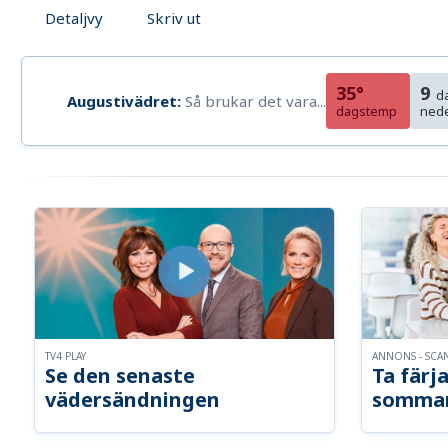
Detaljvy
Skriv ut
35°
9
d
Augustivädret:
Så brukar det vara...
dagstemp
ned
TV4 PLAY
ANNONS - SCA
Se den senaste
Ta färja
vädersändningen
somma