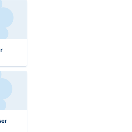
r
ser