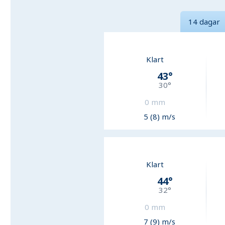
14 dagar
Klart
43
°
30
°
0
mm
5 (8) m/s
Klart
44
°
32
°
0
mm
7 (9) m/s