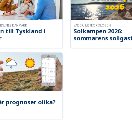
NDLINES DANMARK
VÄDER, METEOROLOGEN
n till Tyskland i
Solkampen 2026:
r
sommarens soligast
är prognoser olika?