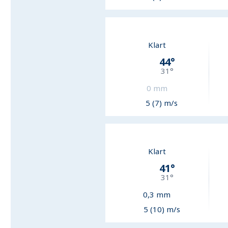
Klart
44
°
31
°
0
mm
5 (7) m/s
Klart
41
°
31
°
0,3
mm
5 (10) m/s