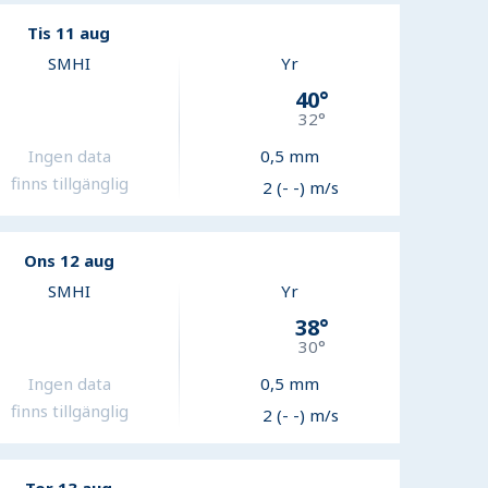
Tis 11 aug
SMHI
Yr
40
°
32
°
Ingen data
0,5
mm
finns tillgänglig
2 (- -) m/s
Ons 12 aug
SMHI
Yr
38
°
30
°
Ingen data
0,5
mm
finns tillgänglig
2 (- -) m/s