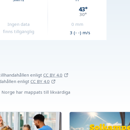
43
°
30
°
Ingen data
0
mm
finns tillgänglig
3 (- -) m/s
llhandahållen
enligt
CC BY 4.0
dahållen
enligt
CC BY 4.0
Norge har mappats till likvärdiga