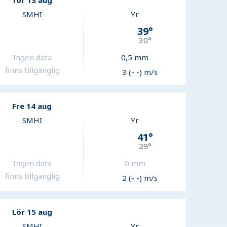
Tor 13 aug
SMHI
Yr
39
°
30
°
Ingen data
0,5
mm
finns tillgänglig
3 (- -) m/s
Fre 14 aug
SMHI
Yr
41
°
29
°
Ingen data
0
mm
finns tillgänglig
2 (- -) m/s
Lör 15 aug
SMHI
Yr