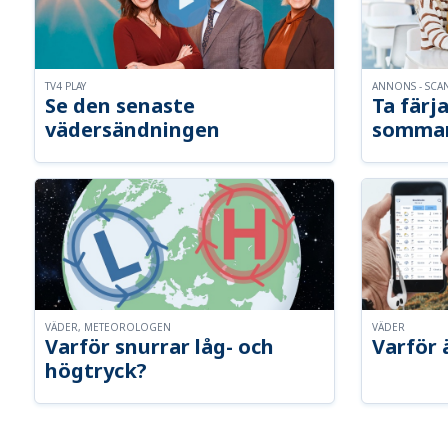
TV4 PLAY
ANNONS - SCA
Se den senaste
Ta färja
vädersändningen
somma
VÄDER, METEOROLOGEN
VÄDER
Varför snurrar låg- och
Varför 
högtryck?