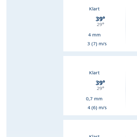
Klart
39
°
29
°
4
mm
3 (7) m/s
Klart
39
°
29
°
0,7
mm
4 (6) m/s
Klart