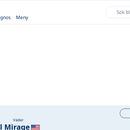
ognos
Meny
Väder
l Mirage