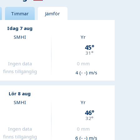
Timmar
Jämför
Idag 7 aug
SMHI
Yr
45
°
31
°
Ingen data
0
mm
finns tillgänglig
4 (- -) m/s
Lör 8 aug
SMHI
Yr
46
°
32
°
Ingen data
0
mm
finns tillgänglig
6 (- -) m/s