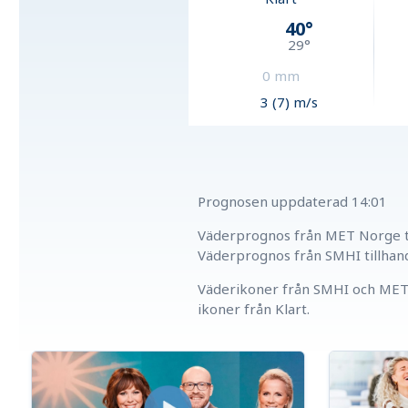
40
°
29
°
0
mm
3 (7) m/s
Prognosen uppdaterad
14:01
Väderprognos från MET Norge ti
Väderprognos från SMHI tillhan
Väderikoner från SMHI och MET 
ikoner från Klart.