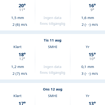
20
°
16
°
11
°
9
°
1,5
mm
Ingen data
1,6
mm
finns tillgänglig
2 (6) m/s
2 (- -) m/s
Tis 11 aug
Klart
SMHI
Yr
18
°
15
°
12
°
10
°
1,2
mm
Ingen data
0,1
mm
finns tillgänglig
2 (7) m/s
3 (- -) m/s
Ons 12 aug
Klart
SMHI
Yr
17
°
13
°