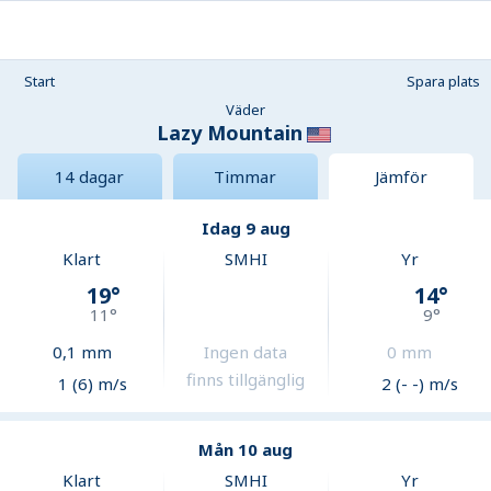
Start
Spara plats
Väder
Lazy Mountain
14 dagar
Timmar
Jämför
Idag 9 aug
Klart
SMHI
Yr
19
°
14
°
11
°
9
°
0,1
mm
Ingen data
0
mm
finns tillgänglig
1 (6) m/s
2 (- -) m/s
Mån 10 aug
Klart
SMHI
Yr