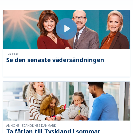
TV4 PLAY
Se den senaste vädersändningen
ANNONS - SCANDLINES DANMARK
Ta färjan till Tyskland i sommar