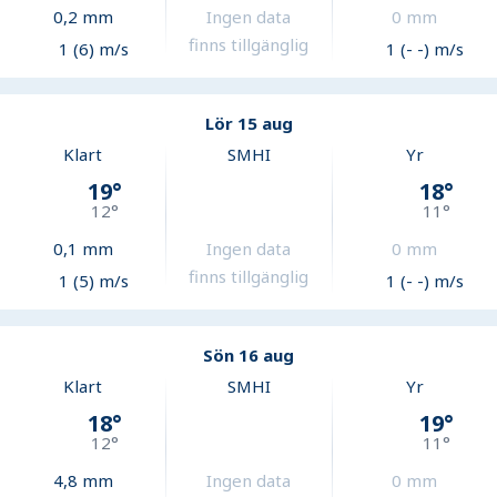
0,2
mm
Ingen data
0
mm
finns tillgänglig
1 (6) m/s
1 (- -) m/s
Lör 15 aug
Klart
SMHI
Yr
19
°
18
°
12
°
11
°
0,1
mm
Ingen data
0
mm
finns tillgänglig
1 (5) m/s
1 (- -) m/s
Sön 16 aug
Klart
SMHI
Yr
18
°
19
°
12
°
11
°
4,8
mm
Ingen data
0
mm