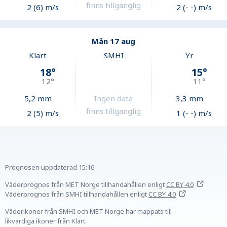
finns tillgänglig
2 (6) m/s
2 (- -) m/s
Mån 17 aug
Klart
SMHI
Yr
18
°
15
°
12
°
11
°
5,2
mm
Ingen data
3,3
mm
finns tillgänglig
2 (5) m/s
1 (- -) m/s
Prognosen uppdaterad
15:16
Väderprognos från MET Norge tillhandahållen
enligt
CC BY 4.0
Väderprognos från SMHI tillhandahållen
enligt
CC BY 4.0
Väderikoner från SMHI och MET Norge har mappats till
likvärdiga ikoner från Klart.