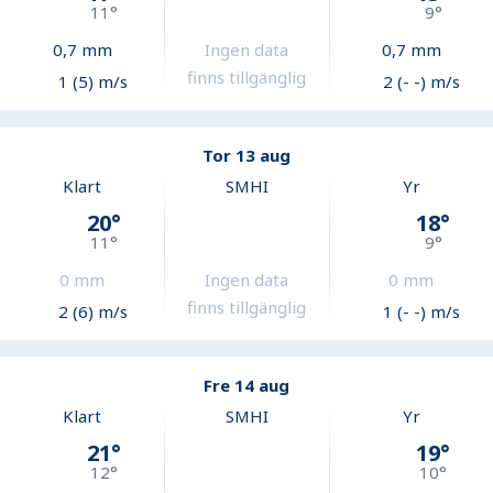
11
°
9
°
0,7
mm
Ingen data
0,7
mm
finns tillgänglig
1 (5) m/s
2 (- -) m/s
Tor 13 aug
Klart
SMHI
Yr
20
°
18
°
11
°
9
°
0
mm
Ingen data
0
mm
finns tillgänglig
2 (6) m/s
1 (- -) m/s
Fre 14 aug
Klart
SMHI
Yr
21
°
19
°
12
°
10
°