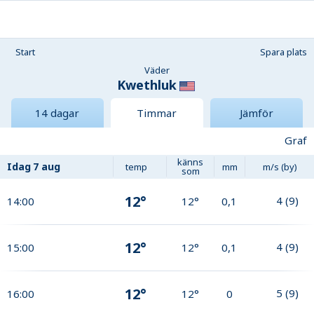
Start
Spara plats
Väder
Kwethluk
14 dagar
Timmar
Jämför
Graf
känns
Idag
7 aug
temp
mm
m/s (by)
som
12°
4
(
9
)
14:00
12°
0,1
12°
4
(
9
)
15:00
12°
0,1
12°
5
(
9
)
16:00
12°
0