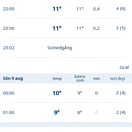
11°
4
(
6
)
22:00
11°
0,4
11°
3
(
5
)
23:00
11°
0,2
23:02
Solnedgång
Graf
känns
Sön
9 aug
temp
mm
m/s (by)
som
10°
2
(
4
)
00:00
9°
0
9°
2
(
4
)
01:00
8°
0