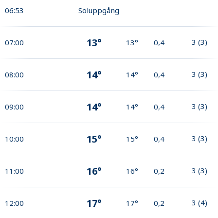
06:53
Soluppgång
13°
3
(
3
)
07:00
13°
0,4
14°
3
(
3
)
08:00
14°
0,4
14°
3
(
3
)
09:00
14°
0,4
15°
3
(
3
)
10:00
15°
0,4
16°
3
(
3
)
11:00
16°
0,2
17°
3
(
4
)
12:00
17°
0,2