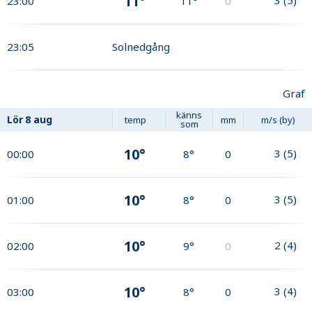
11°
23:00
11°
0
23:05
Solnedgång
Graf
känns
Lör
8 aug
temp
mm
m/s (by)
som
10°
3
(
5
)
00:00
8°
0
10°
3
(
5
)
01:00
8°
0
10°
2
(
4
)
02:00
9°
0
10°
3
(
4
)
03:00
8°
0