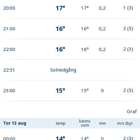
17°
1
(
3
)
20:00
17°
0,2
16°
2
(
3
)
21:00
16°
0,2
16°
2
(
3
)
22:00
16°
0,2
22:51
Solnedgång
15°
2
(
3
)
23:00
15°
0
Graf
känns
Tor
13 aug
temp
mm
m/s (by)
som
14°
2
(
3
)
00:00
14°
0