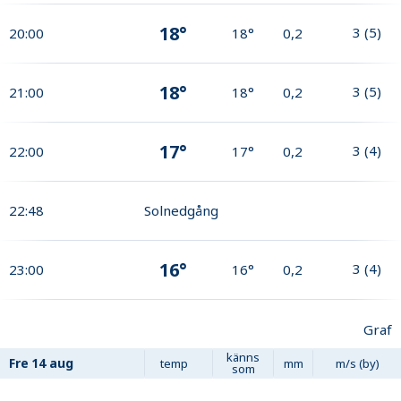
18°
3
(
5
)
20:00
18°
0,2
18°
3
(
5
)
21:00
18°
0,2
17°
3
(
4
)
22:00
17°
0,2
22:48
Solnedgång
16°
3
(
4
)
23:00
16°
0,2
Graf
känns
Fre
14 aug
temp
mm
m/s (by)
som