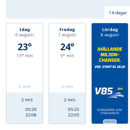
14 dagar
Idag
Fredag
Lördag
6 augusti
7 augusti
8 augusti
23°
24°
15°
min
9°
min
0
mm
0
mm
2
m/s
2
m/s
05:20
05:23
22:08
22:05