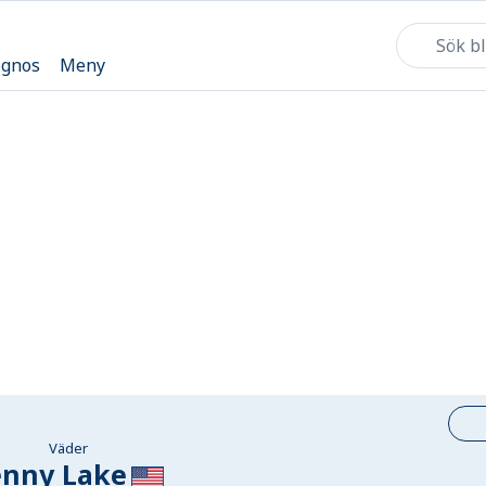
ognos
Meny
Väder
enny Lake