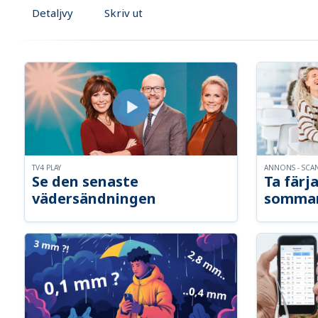
Detaljvy
Skriv ut
TV4 PLAY
ANNONS - SCA
Se den senaste
Ta färja
vädersändningen
somma