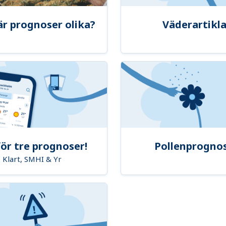
är prognoser olika?
Väderartikla
ör tre prognoser!
Pollenprogno
Klart, SMHI & Yr