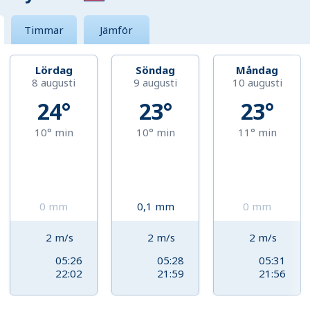
Timmar
Jämför
Lördag
Söndag
Måndag
8 augusti
9 augusti
10 augusti
24°
23°
23°
10°
min
10°
min
11°
min
0
mm
0,1
mm
0
mm
2
m/s
2
m/s
2
m/s
05:26
05:28
05:31
22:02
21:59
21:56