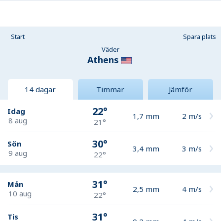
Start
Spara plats
Väder
Athens
14 dagar
Timmar
Jämför
22°
Idag
1,7
mm
2
m/s
8 aug
21°
30°
Sön
3,4
mm
3
m/s
9 aug
22°
31°
Mån
2,5
mm
4
m/s
10 aug
22°
31°
Tis