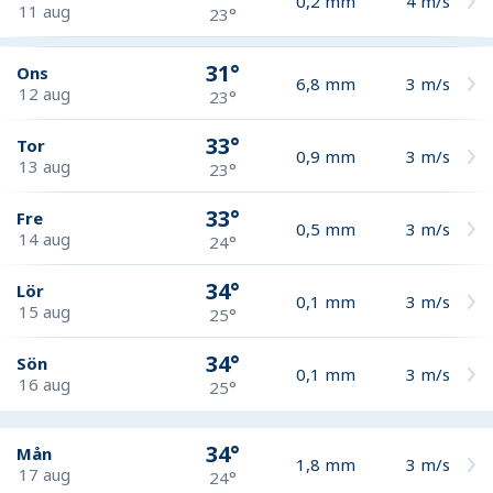
0,2
mm
4
m/s
11 aug
23°
31°
Ons
6,8
mm
3
m/s
12 aug
23°
33°
Tor
0,9
mm
3
m/s
13 aug
23°
33°
Fre
0,5
mm
3
m/s
14 aug
24°
34°
Lör
0,1
mm
3
m/s
15 aug
25°
34°
Sön
0,1
mm
3
m/s
16 aug
25°
34°
Mån
1,8
mm
3
m/s
17 aug
24°