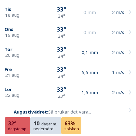
33°
Tis
0
mm
2
m/s
18 aug
24°
33°
Ons
0
mm
2
m/s
19 aug
24°
33°
Tor
0,1
mm
2
m/s
20 aug
24°
33°
Fre
5,5
mm
1
m/s
21 aug
24°
33°
Lör
1,5
mm
2
m/s
22 aug
23°
Augustivädret:
Så brukar det vara...
32°
10
63%
dagar m.
dagstemp
nederbörd
solsken