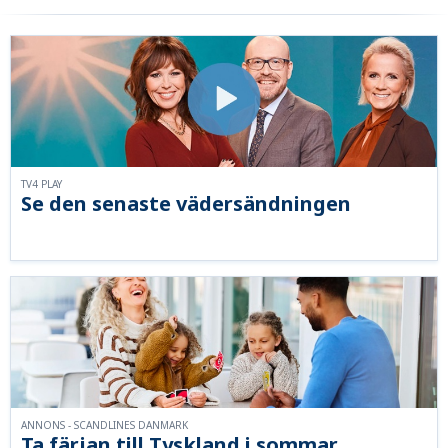
TV4 PLAY
Se den senaste vädersändningen
ANNONS - SCANDLINES DANMARK
Ta färjan till Tyskland i sommar