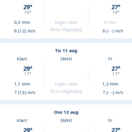
29
°
27
°
16
°
16
°
0,3
mm
Ingen data
0
mm
finns tillgänglig
6 (12) m/s
6 (- -) m/s
Tis 11 aug
Klart
SMHI
Yr
29
°
27
°
17
°
17
°
1,1
mm
Ingen data
1,2
mm
finns tillgänglig
7 (13) m/s
7 (- -) m/s
Ons 12 aug
Klart
SMHI
Yr
29
°
27
°