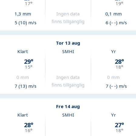
17
°
19
°
1,3
mm
Ingen data
0,1
mm
finns tillgänglig
5 (10) m/s
6 (- -) m/s
Tor 13 aug
Klart
SMHI
Yr
29
°
28
°
15
°
18
°
0
mm
Ingen data
0
mm
finns tillgänglig
7 (13) m/s
7 (- -) m/s
Fre 14 aug
Klart
SMHI
Yr
28
°
27
°
16
°
18
°