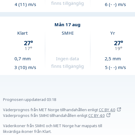
finns tillgänglig
4 (11) m/s
6 (- -) m/s
Mån 17 aug
Klart
SMHI
Yr
27
°
27
°
17
°
19
°
0,7
mm
Ingen data
2,5
mm
finns tillgänglig
3 (10) m/s
5 (- -) m/s
Prognosen uppdaterad
03:18
Väderprognos från MET Norge tillhandahållen
enligt
CC BY 4.0
Väderprognos från SMHI tillhandahållen
enligt
CC BY 4.0
Väderikoner från SMHI och MET Norge har mappats till
likvärdiga ikoner från Klart.