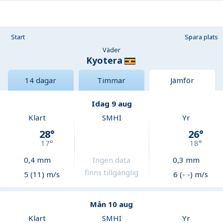
Start
Spara plats
Väder
Kyotera
14 dagar
Timmar
Jämför
Idag 9 aug
Klart
SMHI
Yr
28
°
26
°
17
°
18
°
0,4
mm
Ingen data
0,3
mm
finns tillgänglig
5 (11) m/s
6 (- -) m/s
Mån 10 aug
Klart
SMHI
Yr