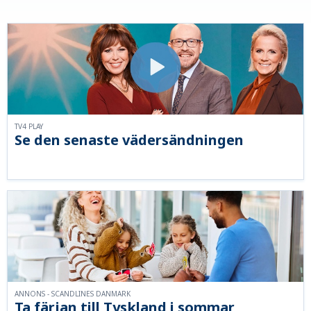
TV4 PLAY
Se den senaste vädersändningen
ANNONS - SCANDLINES DANMARK
Ta färjan till Tyskland i sommar