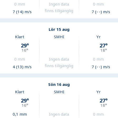
0
mm
Ingen data
0
mm
finns tillgänglig
7 (14) m/s
7 (- -) m/s
Lör 15 aug
Klart
SMHI
Yr
29
°
27
°
16
°
18
°
0
mm
Ingen data
0
mm
finns tillgänglig
4 (13) m/s
7 (- -) m/s
Sön 16 aug
Klart
SMHI
Yr
29
°
27
°
16
°
18
°
0,1
mm
Ingen data
0
mm