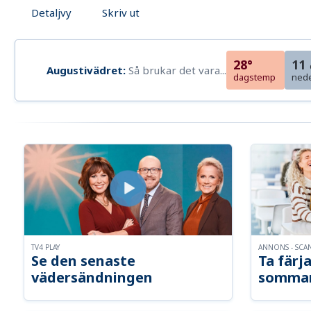
Detaljvy
Skriv ut
28°
11
Augustivädret:
Så brukar det vara...
dagstemp
ned
TV4 PLAY
ANNONS - SCA
Se den senaste
Ta färja
vädersändningen
somma