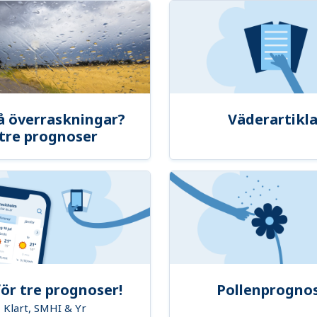
å överraskningar?
Väderartikla
tre prognoser
ör tre prognoser!
Pollenprogno
Klart, SMHI & Yr