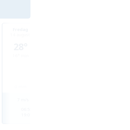
Fredag
Lördag
Söndag
14 augusti
15 augusti
16 augusti
28°
29°
29°
16°
min
17°
min
17°
min
0
mm
0
mm
0,1
mm
7
m/s
4
m/s
4
m/s
06:55
06:55
06:55
19:01
19:01
19:00