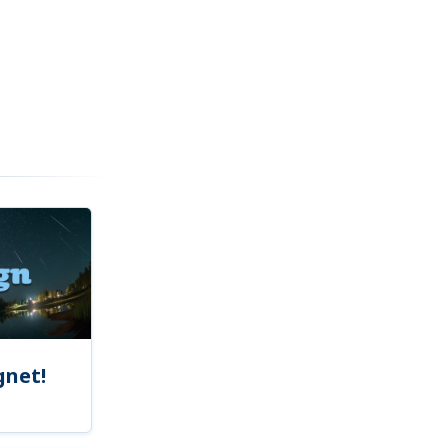
gnet!