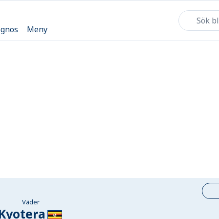
ognos
Meny
Väder
Kyotera