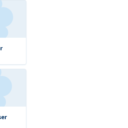
r
ser