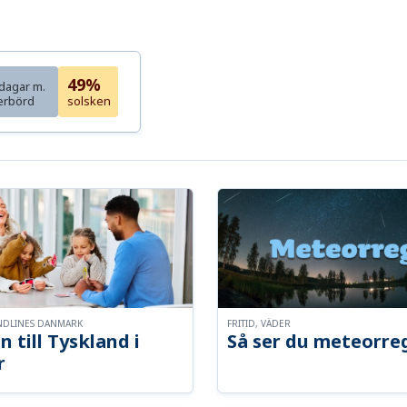
49%
dagar m.
erbörd
solsken
NDLINES DANMARK
FRITID, VÄDER
n till Tyskland i
Så ser du meteorre
r