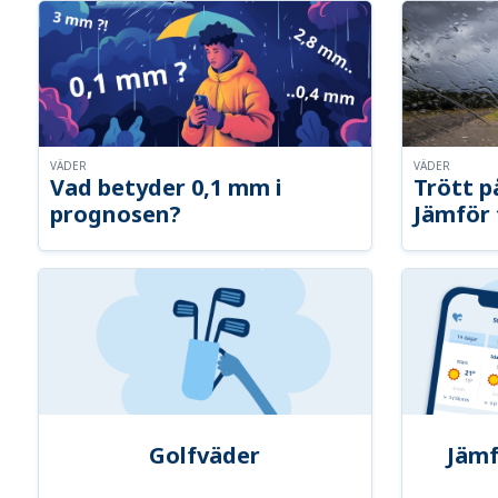
VÄDER
VÄDER
Vad betyder 0,1 mm i
Trött p
prognosen?
Jämför 
Golfväder
Jämf