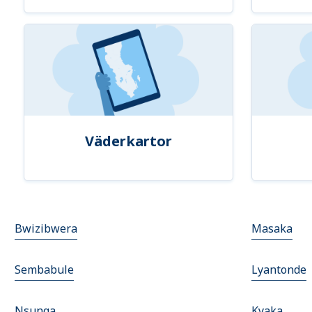
Väderkartor
Bwizibwera
Masaka
Sembabule
Lyantonde
Nsunga
Kyaka