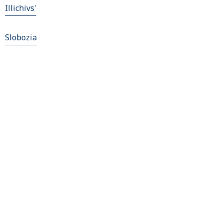
Illichivs'
Slobozia