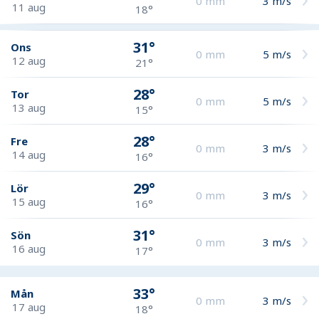
0
mm
3
m/s
11 aug
18°
31°
Ons
0
mm
5
m/s
12 aug
21°
28°
Tor
0
mm
5
m/s
13 aug
15°
28°
Fre
0
mm
3
m/s
14 aug
16°
29°
Lör
0
mm
3
m/s
15 aug
16°
31°
Sön
0
mm
3
m/s
16 aug
17°
33°
Mån
0
mm
3
m/s
17 aug
18°