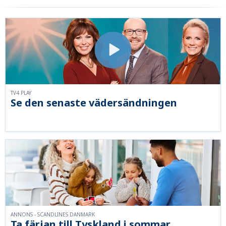
TV4 PLAY
Se den senaste vädersändningen
ANNONS - SCANDLINES DANMARK
Ta färjan till Tyskland i sommar