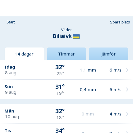
Start
Spara plats
Väder
Biliaivk
14 dagar
Timmar
Jämför
32°
Idag
1,1
mm
6
m/s
8 aug
25°
31°
Sön
0,4
mm
6
m/s
9 aug
19°
32°
Mån
0
mm
4
m/s
10 aug
18°
34°
Tis