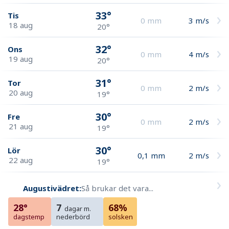
33°
Tis
0
mm
3
m/s
18 aug
20°
32°
Ons
0
mm
4
m/s
19 aug
20°
31°
Tor
0
mm
2
m/s
20 aug
19°
30°
Fre
0
mm
2
m/s
21 aug
19°
30°
Lör
0,1
mm
2
m/s
22 aug
19°
Augustivädret:
Så brukar det vara...
28°
7
68%
dagar m.
dagstemp
nederbörd
solsken