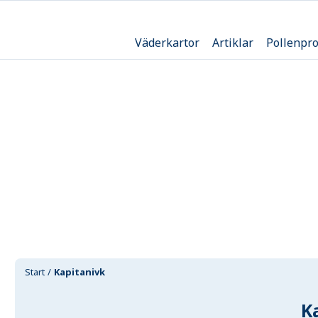
Väderkartor
Artiklar
Pollenpr
Start
Kapitanivk
K