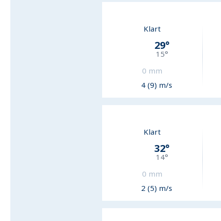
Klart
29
°
15
°
0
mm
4 (9) m/s
Klart
32
°
14
°
0
mm
2 (5) m/s