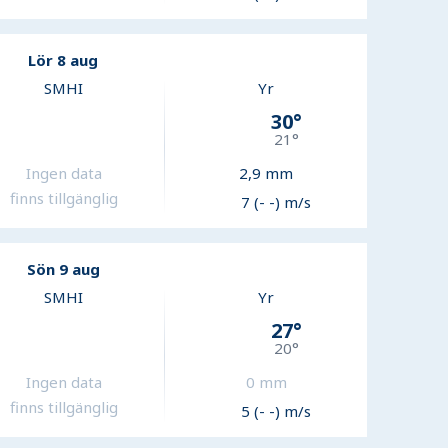
Lör 8 aug
SMHI
Yr
30
°
21
°
Ingen data
2,9
mm
finns tillgänglig
7 (- -) m/s
Sön 9 aug
SMHI
Yr
27
°
20
°
Ingen data
0
mm
finns tillgänglig
5 (- -) m/s