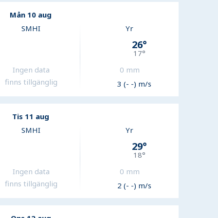
Mån 10 aug
SMHI
Yr
26
°
17
°
Ingen data
0
mm
finns tillgänglig
3 (- -) m/s
Tis 11 aug
SMHI
Yr
29
°
18
°
Ingen data
0
mm
finns tillgänglig
2 (- -) m/s