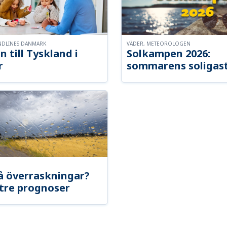
NDLINES DANMARK
VÄDER, METEOROLOGEN
n till Tyskland i
Solkampen 2026:
r
sommarens soligast
å överraskningar?
tre prognoser