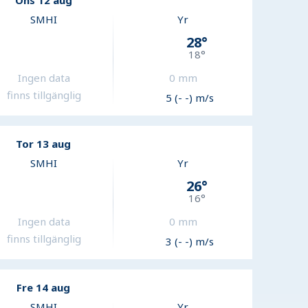
Ons 12 aug
SMHI
Yr
28
°
18
°
Ingen data
0
mm
finns tillgänglig
5 (- -) m/s
Tor 13 aug
SMHI
Yr
26
°
16
°
Ingen data
0
mm
finns tillgänglig
3 (- -) m/s
Fre 14 aug
SMHI
Yr