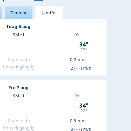
Timmar
Jämför
Idag 6 aug
SMHI
Yr
34
°
27
°
Ingen data
0,2
mm
finns tillgänglig
2 (- -) m/s
Fre 7 aug
SMHI
Yr
34
°
22
°
Ingen data
0,3
mm
finns tillgänglig
8 (- -) m/s