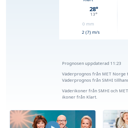
28
°
13
°
0
mm
2 (7) m/s
Prognosen uppdaterad
11:23
Väderprognos från MET Norge ti
Väderprognos från SMHI tillhan
Väderikoner från SMHI och MET 
ikoner från Klart.