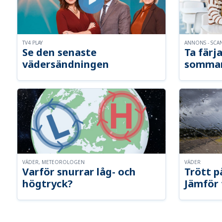
TV4 PLAY
ANNONS - SCA
Se den senaste
Ta färja
vädersändningen
somma
VÄDER, METEOROLOGEN
VÄDER
Varför snurrar låg- och
Trött p
högtryck?
Jämför 