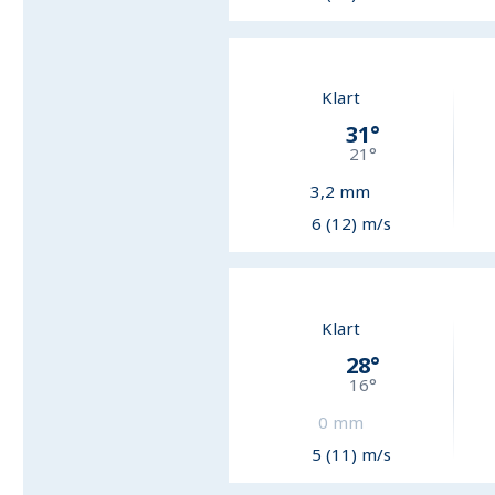
Klart
31
°
21
°
3,2
mm
6 (12) m/s
Klart
28
°
16
°
0
mm
5 (11) m/s