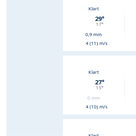
Klart
29
°
17
°
0,9
mm
4 (11) m/s
Klart
27
°
15
°
0
mm
4 (10) m/s
Klart