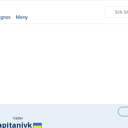
ognos
Meny
Väder
apitanivk