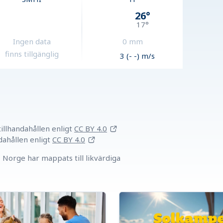
26
°
17
°
Ingen data
0
mm
finns tillgänglig
3 (- -) m/s
llhandahållen
enligt
CC BY 4.0
dahållen
enligt
CC BY 4.0
Norge har mappats till likvärdiga